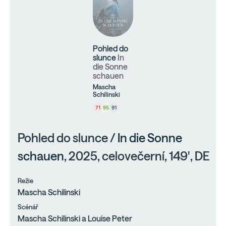
Pohled do
slunce
In
die Sonne
schauen
Mascha
Schilinski
71
95
91
Pohled do slunce /
In die Sonne
schauen
, 2025, celovečerní, 149', DE
Režie
Mascha Schilinski
Scénář
Mascha Schilinski a Louise Peter