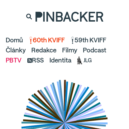
souhlaste
proto prosím s analytickými cookies
PINBACKER
a pusťte se do čtení.
Domů
60th KVIFF
59th KVIFF
Články
Redakce
Filmy
Podcast
PBTV
RSS
Identita
JLG