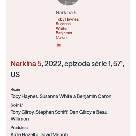
Narkina 5
Toby Haynes,
Susanna
White,
Benjamin
Caron
86
Narkina 5
, 2022, epizoda série 1, 57',
US
Režie
Toby Haynes, Susanna White a Benjamin Caron
Scénář
Tony Gilroy, Stephen Schiff, Dan Gilroy a Beau
Willimon
Produkce
Kate Hazell a David Meanti