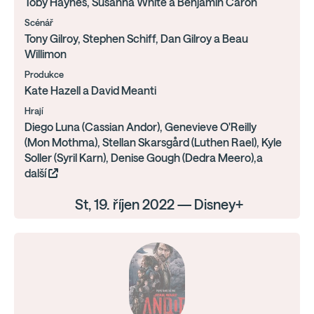
Toby Haynes, Susanna White a Benjamin Caron
Scénář
Tony Gilroy, Stephen Schiff, Dan Gilroy a Beau
Willimon
Produkce
Kate Hazell a David Meanti
Hrají
Diego Luna (Cassian Andor), Genevieve O'Reilly
(Mon Mothma), Stellan Skarsgård (Luthen Rael), Kyle
Soller (Syril Karn), Denise Gough (Dedra Meero),a
další
St, 19. říjen 2022 — Disney+