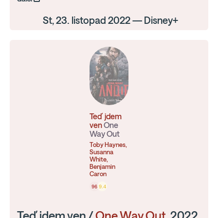
St, 23. listopad 2022 — Disney+
Teď jdem
ven
One
Way Out
Toby Haynes,
Susanna
White,
Benjamin
Caron
96
9.4
Teď jdem ven /
One Way Out
, 2022,