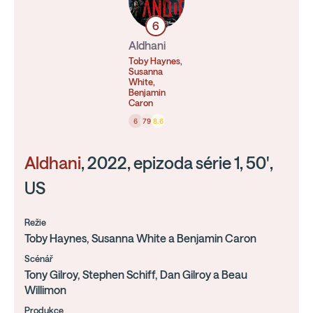
6
Aldhani
Toby Haynes,
Susanna
White,
Benjamin
Caron
6
79
8.6
Aldhani
, 2022, epizoda série 1, 50',
US
Režie
Toby Haynes, Susanna White a Benjamin Caron
Scénář
Tony Gilroy, Stephen Schiff, Dan Gilroy a Beau
Willimon
Produkce