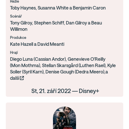
Režie
Toby Haynes, Susanna White a Benjamin Caron
Scénář
Tony Gilroy, Stephen Schiff, Dan Gilroy a Beau
Willimon
Produkce
Kate Hazell a David Meanti
Hrají
Diego Luna (Cassian Andor), Genevieve O'Reilly
(Mon Mothma), Stellan Skarsgård (Luthen Rael), Kyle
Soller (Syril Karn), Denise Gough (Dedra Meero),a
další
St, 21. září 2022 — Disney+