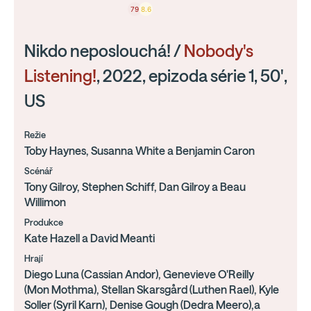
79
8.6
Nikdo neposlouchá! /
Nobody's
Listening!
, 2022, epizoda série 1, 50',
US
Režie
Toby Haynes, Susanna White a Benjamin Caron
Scénář
Tony Gilroy, Stephen Schiff, Dan Gilroy a Beau
Willimon
Produkce
Kate Hazell a David Meanti
Hrají
Diego Luna (Cassian Andor), Genevieve O'Reilly
(Mon Mothma), Stellan Skarsgård (Luthen Rael), Kyle
Soller (Syril Karn), Denise Gough (Dedra Meero),a