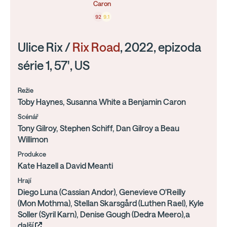
Caron
92
9.1
Ulice Rix /
Rix Road
, 2022, epizoda
série 1, 57', US
Režie
Toby Haynes, Susanna White a Benjamin Caron
Scénář
Tony Gilroy, Stephen Schiff, Dan Gilroy a Beau
Willimon
Produkce
Kate Hazell a David Meanti
Hrají
Diego Luna (Cassian Andor), Genevieve O'Reilly
(Mon Mothma), Stellan Skarsgård (Luthen Rael), Kyle
Soller (Syril Karn), Denise Gough (Dedra Meero),a
další