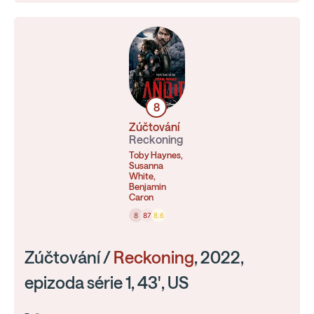
8
Zúčtování
Reckoning
Toby Haynes,
Susanna
White,
Benjamin
Caron
8
87
8.6
Zúčtování /
Reckoning
, 2022,
epizoda série 1, 43', US