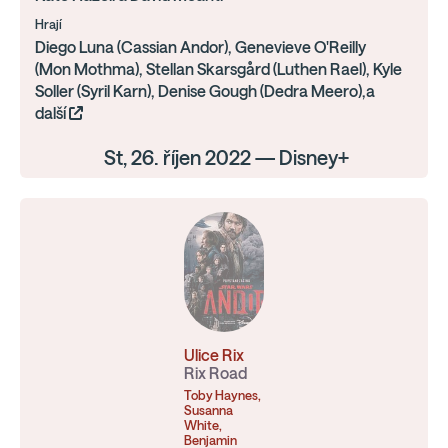
Hrají
Diego Luna (Cassian Andor), Genevieve O'Reilly
(Mon Mothma), Stellan Skarsgård (Luthen Rael), Kyle
Soller (Syril Karn), Denise Gough (Dedra Meero),a
další
St, 26. říjen 2022 — Disney+
Ulice Rix
Rix Road
Toby Haynes,
Susanna
White,
Benjamin