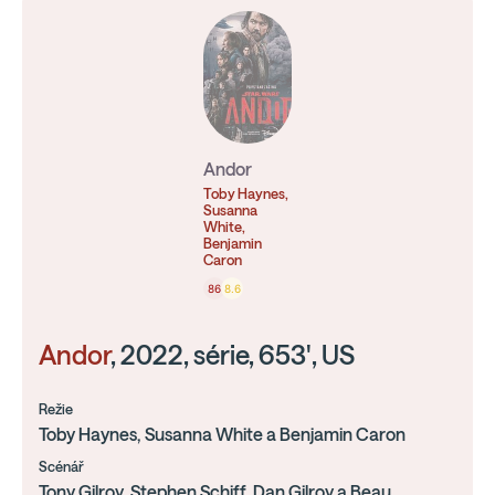
Andor
Toby Haynes,
Susanna
White,
Benjamin
Caron
86
8.6
Andor
, 2022, série, 653', US
Režie
Toby Haynes, Susanna White a Benjamin Caron
Scénář
Tony Gilroy, Stephen Schiff, Dan Gilroy a Beau