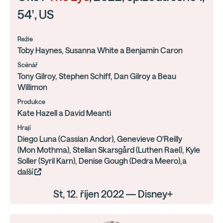
54', US
Režie
Toby Haynes, Susanna White a Benjamin Caron
Scénář
Tony Gilroy, Stephen Schiff, Dan Gilroy a Beau
Willimon
Produkce
Kate Hazell a David Meanti
Hrají
Diego Luna (Cassian Andor), Genevieve O'Reilly
(Mon Mothma), Stellan Skarsgård (Luthen Rael), Kyle
Soller (Syril Karn), Denise Gough (Dedra Meero),a
další
St, 12. říjen 2022 — Disney+