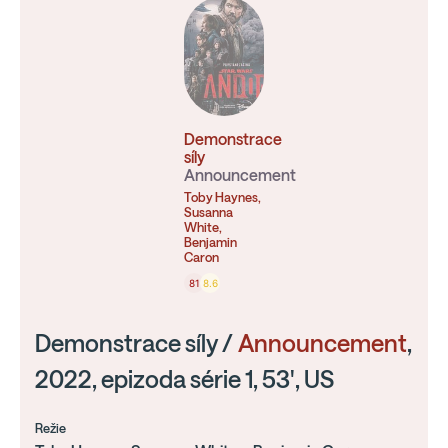
Demonstrace
síly
Announcement
Toby Haynes,
Susanna
White,
Benjamin
Caron
81
8.6
Demonstrace síly /
Announcement
,
2022, epizoda série 1, 53', US
Režie