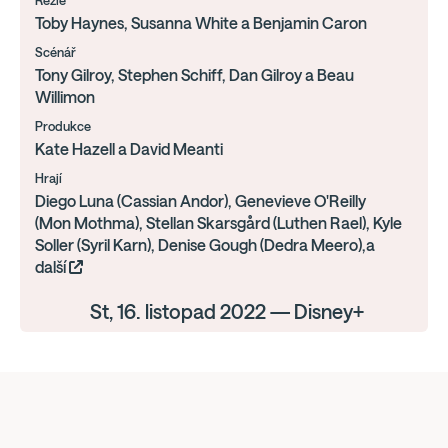
Režie
Toby Haynes, Susanna White a Benjamin Caron
Scénář
Tony Gilroy, Stephen Schiff, Dan Gilroy a Beau
Willimon
Produkce
Kate Hazell a David Meanti
Hrají
Diego Luna (Cassian Andor), Genevieve O'Reilly
(Mon Mothma), Stellan Skarsgård (Luthen Rael), Kyle
Soller (Syril Karn), Denise Gough (Dedra Meero),a
další
St, 16. listopad 2022 — Disney+