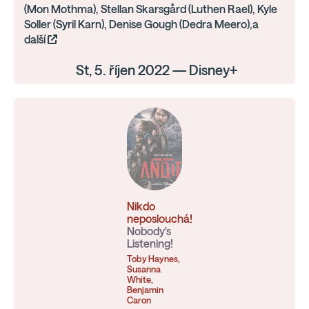
(Mon Mothma), Stellan Skarsgård (Luthen Rael), Kyle
Soller (Syril Karn), Denise Gough (Dedra Meero),a
další
St, 5. říjen 2022 — Disney+
Nikdo
neposlouchá!
Nobody's
Listening!
Toby Haynes,
Susanna
White,
Benjamin
Caron