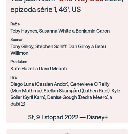
epizoda série 1, 46', US
Režie
Toby Haynes, Susanna White a Benjamin Caron
Scénář
Tony Gilroy, Stephen Schiff, Dan Gilroy a Beau
Willimon
Produkce
Kate Hazell a David Meanti
Hrají
Diego Luna (Cassian Andor), Genevieve O'Reilly
(Mon Mothma), Stellan Skarsgård (Luthen Rael), Kyle
Soller (Syril Karn), Denise Gough (Dedra Meero),a
další
St, 9. listopad 2022 — Disney+