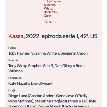
Toby Haynes,
Susanna
White,
Benjamin
Caron
6
72
8.6
Kassa
, 2022, epizoda série 1, 42', US
Režie
Toby Haynes, Susanna White a Benjamin Caron
Scénář
Tony Gilroy, Stephen Schiff, Dan Gilroy a Beau
Willimon
Produkce
Kate Hazell a David Meanti
Hrají
Diego Luna (Cassian Andor), Genevieve O'Reilly
(Mon Mothma), Stellan Skarsgård (Luthen Rael), Kyle
Soller (Syril Karn), Denise Gough (Dedra Meero),a