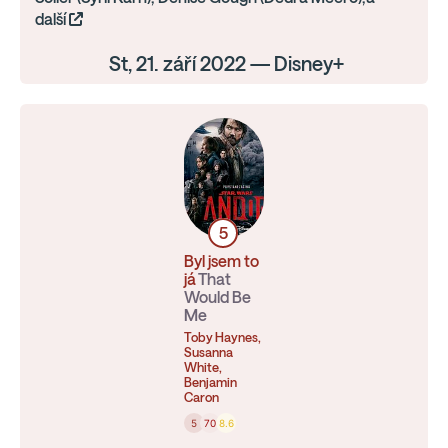
další
St, 21. září 2022 — Disney+
5
Byl jsem to
já
That
Would Be
Me
Toby Haynes,
Susanna
White,
Benjamin
Caron
5
70
8.6