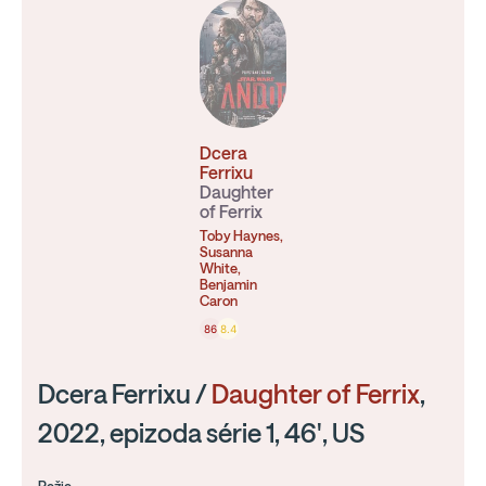
Dcera
Ferrixu
Daughter
of Ferrix
Toby Haynes,
Susanna
White,
Benjamin
Caron
86
8.4
Dcera Ferrixu /
Daughter of Ferrix
,
2022, epizoda série 1, 46', US