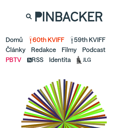
souhlaste
proto prosím s analytickými cookies
PINBACKER
a pusťte se do čtení.
Domů
60th KVIFF
59th KVIFF
Články
Redakce
Filmy
Podcast
PBTV
RSS
Identita
JLG