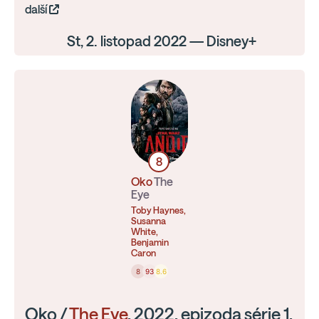
další
St, 2. listopad 2022 — Disney+
8
Oko
The
Eye
Toby Haynes,
Susanna
White,
Benjamin
Caron
8
93
8.6
Oko /
The Eye
, 2022, epizoda série 1,