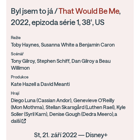
Byl jsem to já /
That Would Be Me
,
2022, epizoda série 1, 38', US
Režie
Toby Haynes, Susanna White a Benjamin Caron
Scénář
Tony Gilroy, Stephen Schiff, Dan Gilroy a Beau
Willimon
Produkce
Kate Hazell a David Meanti
Hrají
Diego Luna (Cassian Andor), Genevieve O'Reilly
(Mon Mothma), Stellan Skarsgård (Luthen Rael), Kyle
Soller (Syril Karn), Denise Gough (Dedra Meero),a
další
St, 21. září 2022 — Disney+