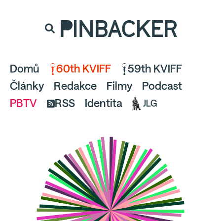
souhlaste
proto prosím s analytickými cookies
PINBACKER
a pusťte se do čtení.
Domů
60th KVIFF
59th KVIFF
Články
Redakce
Filmy
Podcast
PBTV
RSS
Identita
JLG