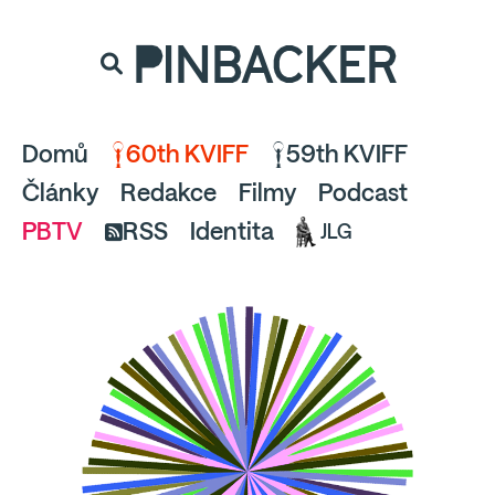
souhlaste
proto prosím s analytickými cookies
PINBACKER
a pusťte se do čtení.
Domů
60th KVIFF
59th KVIFF
Články
Redakce
Filmy
Podcast
PBTV
RSS
Identita
JLG