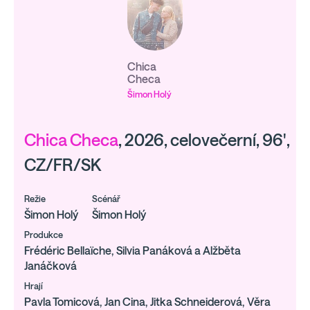
Chica
Checa
Šimon Holý
Chica Checa
, 2026, celovečerní, 96',
CZ/FR/SK
Režie
Scénář
Šimon Holý
Šimon Holý
Produkce
Frédéric Bellaïche, Silvia Panáková a Alžběta
Janáčková
Hrají
Pavla Tomicová, Jan Cina, Jitka Schneiderová, Věra