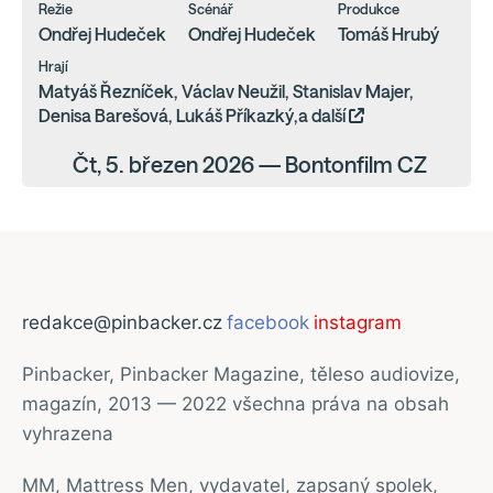
Režie
Scénář
Produkce
Ondřej Hudeček
Ondřej Hudeček
Tomáš Hrubý
Hrají
Matyáš Řezníček, Václav Neužil, Stanislav Majer,
Denisa Barešová, Lukáš Příkazký,a další
Čt, 5. březen 2026 — Bontonfilm CZ
redakce@pinbacker.cz
facebook
instagram
Pinbacker, Pinbacker Magazine, těleso audiovize,
magazín, 2013 — 2022 všechna práva na obsah
vyhrazena
MM, Mattress Men, vydavatel, zapsaný spolek,