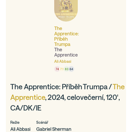
The
Apprentice:
Příběh
Trumpa
The
Apprentice
Ali Abbasi
74
7.1
83
64
The Apprentice: Příběh Trumpa /
The
Apprentice
, 2024, celovečerní, 120',
CA/DK/IE
Režie
Scénář
Ali Abbasi
Gabriel Sherman