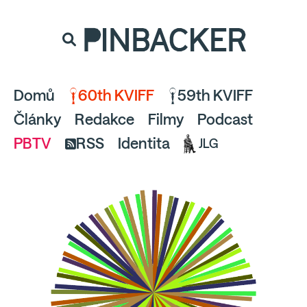
souhlaste
proto prosím s analytickými cookies
PINBACKER
a pusťte se do čtení.
Domů
60th KVIFF
59th KVIFF
Články
Redakce
Filmy
Podcast
PBTV
RSS
Identita
JLG