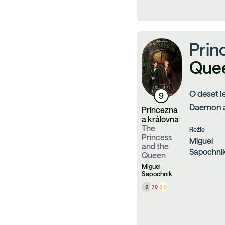
Prin
Que
O deset l
9
Daemon a
Princezna
a královna
The
Režie
Princess
Miguel
and the
Sapochni
Queen
Miguel
Sapochnik
9
70
8.0