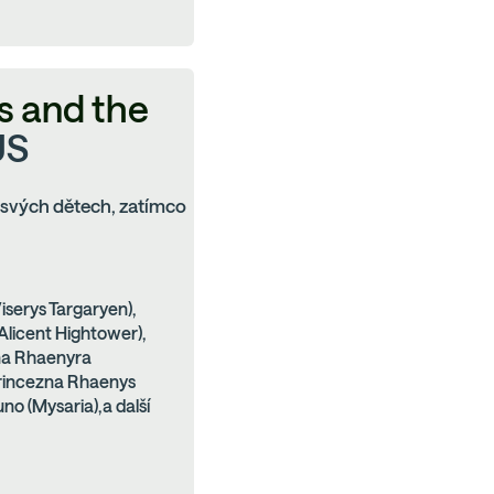
s and the
US
 svých dětech, zatímco
iserys Targaryen),
Alicent Hightower),
na Rhaenyra
princezna Rhaenys
no (Mysaria),a další