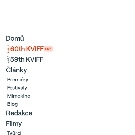
Sbíráme počty návštěvníků webu přes Google a Cloudfl
Domů
60th KVIFF
LIVE
59th KVIFF
Články
Premiéry
Festivaly
Mimokino
Blog
Redakce
Filmy
Tvůrci