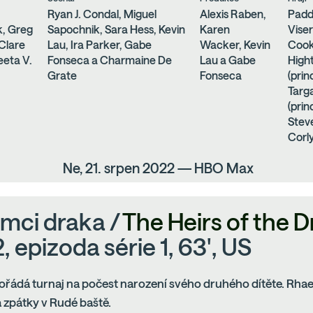
Ryan J. Condal, Miguel
Alexis Raben,
Padd
, Greg
Sapochnik, Sara Hess, Kevin
Karen
Viser
 Clare
Lau, Ira Parker, Gabe
Wacker, Kevin
Cook
eeta V.
Fonseca a Charmaine De
Lau a Gabe
High
Grate
Fonseca
(pri
Targ
(pri
Steve
Corly
Ne, 21. srpen 2022 — HBO Max
mci draka /
The Heirs of the 
, epizoda série 1, 63', US
ořádá turnaj na počest narození svého druhého dítěte. Rhae
zpátky v Rudé baště.