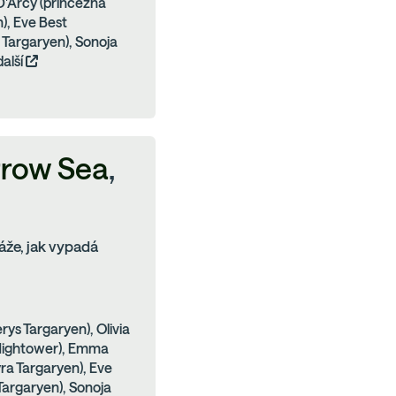
'Arcy (princezna
), Eve Best
Targaryen), Sonoja
další
rrow Sea
,
že, jak vypadá
rys Targaryen), Olivia
 Hightower), Emma
ra Targaryen), Eve
Targaryen), Sonoja