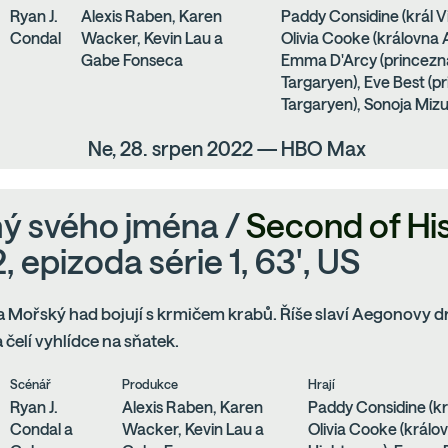
Ryan J.
Alexis Raben, Karen
Paddy Considine (král V
Condal
Wacker, Kevin Lau a
Olivia Cooke (královna 
Gabe Fonseca
Emma D'Arcy (princez
Targaryen), Eve Best (
Targaryen), Sonoja Mizu
Ne, 28. srpen 2022 — HBO Max
ý svého jména /
Second of Hi
, epizoda série 1, 63', US
 Mořský had bojují s krmičem krabů. Říše slaví Aegonovy d
čelí vyhlídce na sňatek.
Scénář
Produkce
Hrají
Ryan J.
Alexis Raben, Karen
Paddy Considine (kr
Condal a
Wacker, Kevin Lau a
Olivia Cooke (králo