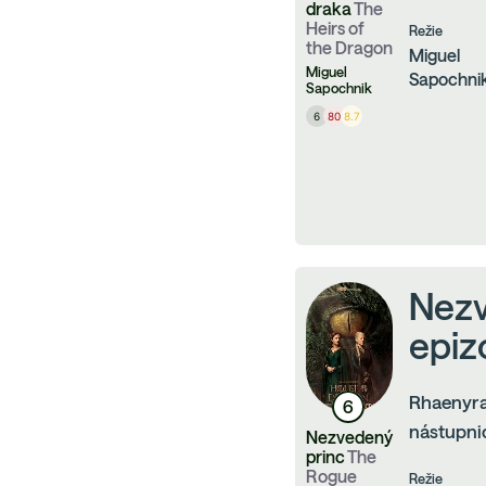
draka
The
Heirs of
Režie
the Dragon
Miguel
Miguel
Sapochni
Sapochnik
6
80
8.7
Nezv
epizo
Rhaenyra 
6
nástupni
Nezvedený
princ
The
Rogue
Režie