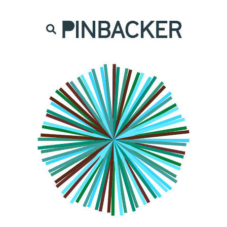
are. Našich čtenářů si nesmírně vážíme,
prot
PINBACKER