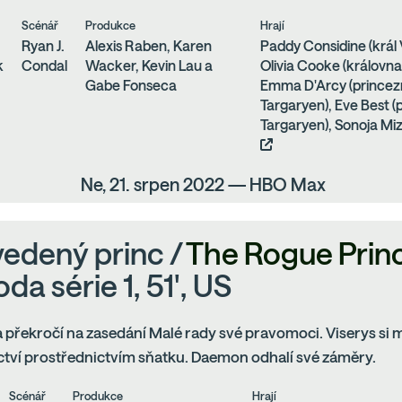
Scénář
Produkce
Hrají
Ryan J.
Alexis Raben, Karen
Paddy Considine (král 
k
Condal
Wacker, Kevin Lau a
Olivia Cooke (královna
Gabe Fonseca
Emma D'Arcy (prince
Targaryen), Eve Best 
Targaryen), Sonoja Miz
Ne, 21. srpen 2022 — HBO Max
edený princ /
The Rogue Prin
da série 1, 51', US
překročí na zasedání Malé rady své pravomoci. Viserys si mu
ctví prostřednictvím sňatku. Daemon odhalí své záměry.
Scénář
Produkce
Hrají