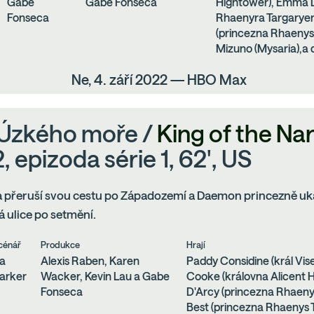
Gabe
Gabe Fonseca
Hightower), Emma D
Fonseca
Rhaenyra Targaryen
(princezna Rhaenys 
Mizuno (Mysaria),a 
Ne, 4. září 2022 — HBO Max
 Úzkého moře /
King of the Na
, epizoda série 1, 62', US
 přeruší svou cestu po Západozemí a Daemon princezně uká
 ulice po setmění.
cénář
Produkce
Hrají
ra
Alexis Raben, Karen
Paddy Considine (král Vise
arker
Wacker, Kevin Lau a Gabe
Cooke (královna Alicent
Fonseca
D'Arcy (princezna Rhaeny
Best (princezna Rhaenys 