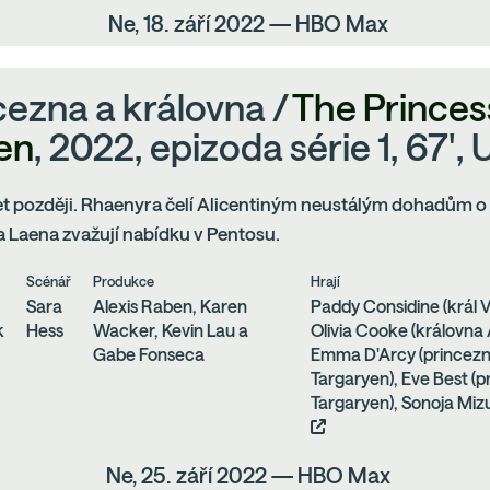
Ne, 18. září 2022 — HBO Max
cezna a královna /
The Princes
en
, 2022, epizoda série 1, 67', 
et později. Rhaenyra čelí Alicentiným neustálým dohadům o
 Laena zvažují nabídku v Pentosu.
Scénář
Produkce
Hrají
Sara
Alexis Raben, Karen
Paddy Considine (král V
k
Hess
Wacker, Kevin Lau a
Olivia Cooke (královna 
Gabe Fonseca
Emma D'Arcy (princez
Targaryen), Eve Best (
Targaryen), Sonoja Mizu
Ne, 25. září 2022 — HBO Max