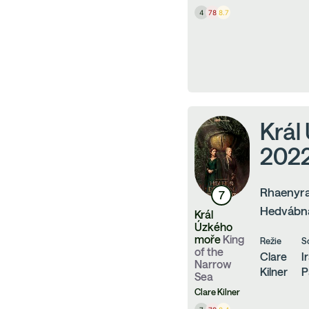
4
78
8.7
Král
2022
Rhaenyra
7
Hedvábná
Král
Úzkého
moře
King
Režie
S
of the
Clare
I
Narrow
Kilner
P
Sea
Clare Kilner