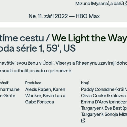
Mizuno (Mysaria),a další
Ne, 11. září 2022 — HBO Max
tíme cestu /
We Light the Way
da série 1, 59', US
vštíví svou ženu v Údolí. Viserys a Rhaenyra uzavírají doh
e snaží odhalit pravdu o princezně.
cénář
Produkce
Hrají
harmaine
Alexis Raben, Karen
Paddy Considine (král V
e Grate
Wacker, Kevin Lau a
Olivia Cooke (královna
Gabe Fonseca
Emma D'Arcy (princez
Targaryen), Eve Best 
Targaryen), Sonoja Mizu