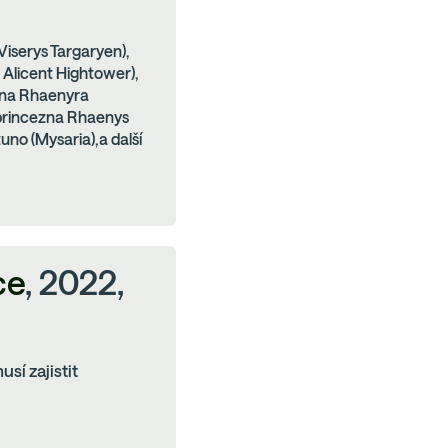
Viserys Targaryen),
 Alicent Hightower),
zna Rhaenyra
(princezna Rhaenys
uno (Mysaria),a další
ce
, 2022,
sí zajistit