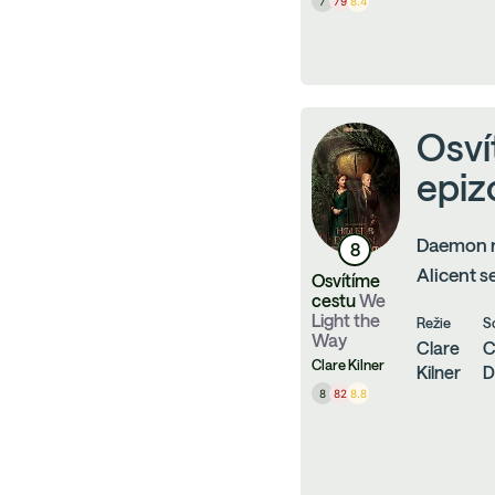
7
79
8.4
Osví
epizo
Daemon na
8
Alicent s
Osvítíme
cestu
We
Light the
Režie
S
Way
Clare
C
Clare Kilner
Kilner
D
8
82
8.8