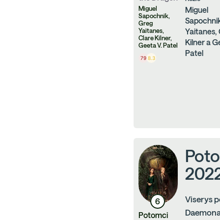
Miguel
Miguel
Sapochnik,
Sapochnik
Greg
Yaitanes,
Yaitanes,
Clare Kilner,
Kilner a G
Geeta V. Patel
Patel
79
8.3
Poto
2022
Viserys p
6
Daemona 
Potomci