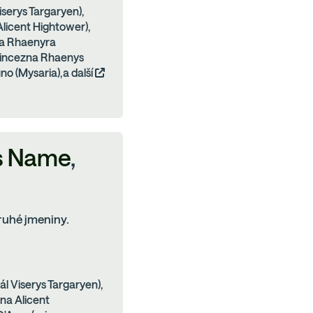
iserys Targaryen),
Alicent Hightower),
na Rhaenyra
princezna Rhaenys
no (Mysaria),a další
s Name
,
ruhé jmeniny.
ál Viserys Targaryen),
vna Alicent