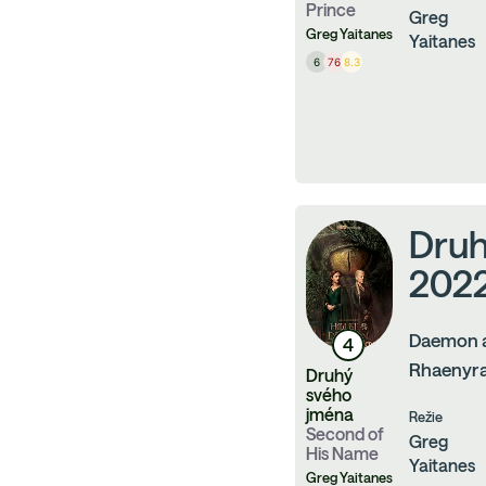
Prince
Greg
Greg Yaitanes
Yaitanes
6
76
8.3
Druh
2022
Daemon a
4
Rhaenyra 
Druhý
svého
jména
Režie
Second of
Greg
His Name
Yaitanes
Greg Yaitanes