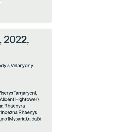
, 2022,
ody s Velaryony.
iserys Targaryen),
 Alicent Hightower),
na Rhaenyra
(princezna Rhaenys
no (Mysaria),a další