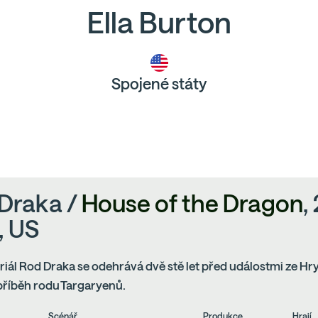
Ella Burton
Spojené státy
Draka /
House of the Dragon
,
, US
riál Rod Draka se odehrává dvě stě let před událostmi ze Hry
 příběh rodu Targaryenů.
Scénář
Produkce
Hrají