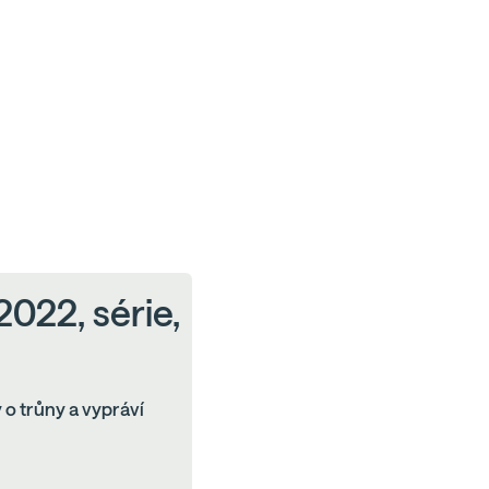
 2022, série,
 o trůny a vypráví