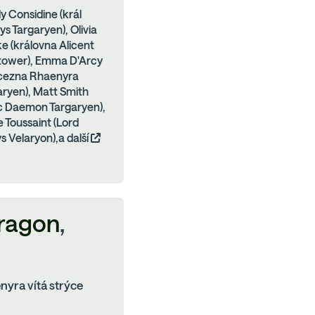
y Considine (král
ys Targaryen), Olivia
e (královna Alicent
tower), Emma D'Arcy
ncezna Rhaenyra
aryen), Matt Smith
nc Daemon Targaryen),
 Toussaint (Lord
s Velaryon),a další
Dragon
,
nyra vítá strýce