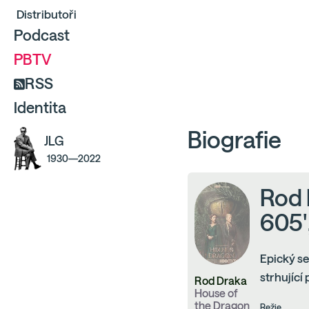
Distributoři
Podcast
PBTV
RSS
Identita
Biografie
JLG
1930—2022
Rod 
605'
Epický se
strhující
Rod Draka
House of
the Dragon
Režie