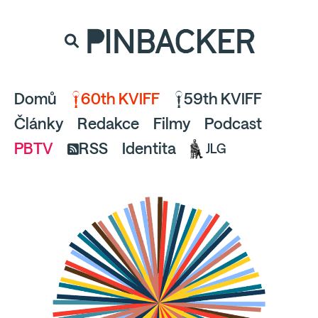
souhlaste
proto prosím s analytickými cookies
PINBACKER
a pusťte se do čtení.
Domů
60th KVIFF
59th KVIFF
Články
Redakce
Filmy
Podcast
PBTV
RSS
Identita
JLG