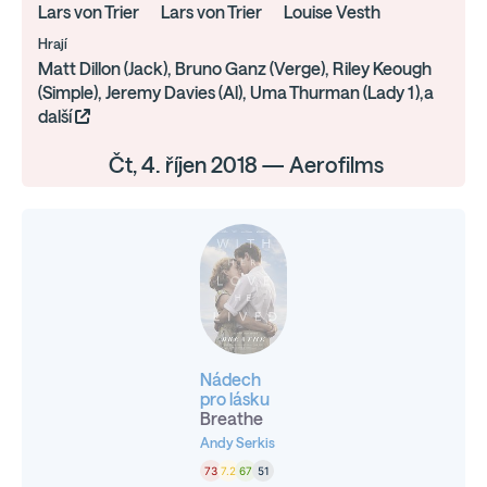
Lars von Trier
Lars von Trier
Louise Vesth
Hrají
Matt Dillon (Jack), Bruno Ganz (Verge), Riley Keough
(Simple), Jeremy Davies (Al), Uma Thurman (Lady 1),a
další
Čt, 4. říjen 2018 — Aerofilms
Nádech
pro lásku
Breathe
Andy Serkis
73
7.2
67
51