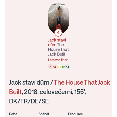
4
Jack staví
dům
The
House That
Jack Built
Lars von Trier
4
66
6.8
59
42
Jack staví dům /
The House That Jack
Built
, 2018, celovečerní, 155',
DK/FR/DE/SE
Režie
Scénář
Produkce