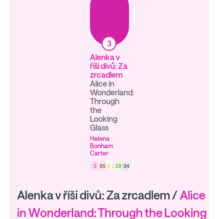
3
Alenka v
říši divů: Za
zrcadlem
Alice in
Wonderland:
Through
the
Looking
Glass
Helena
Bonham
Carter
3
65
6.2
29
34
Alenka v říši divů: Za zrcadlem /
Alice
in Wonderland: Through the Looking