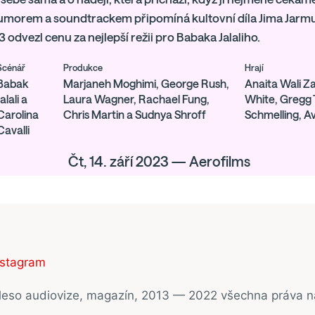
umorem a soundtrackem připomíná kultovní díla Jima Jarmus
 odvezl cenu za nejlepší režii pro Babaka Jalaliho.
Scénář
Produkce
Hrají
Babak
Marjaneh Moghimi, George Rush,
Anaita Wali Z
Jalali a
Laura Wagner, Rachael Fung,
White, Gregg 
Carolina
Chris Martin a Sudnya Shroff
Schmelling, Av
Cavalli
Čt, 14. září 2023 — Aerofilms
nstagram
ěleso audiovize, magazín, 2013 — 2022 všechna práva 