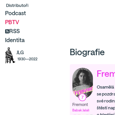
Distributoři
Podcast
PBTV
RSS
Identita
Biografie
JLG
1930—2022
Fre
Osamělá D
se pozdra
7
své rodin
Fremont
štěstí na
Babak Jalali
o hledání