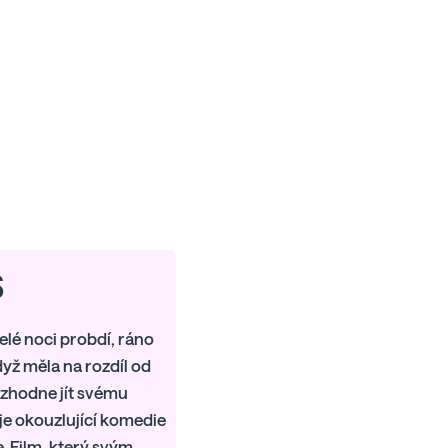
S
elé noci probdí, ráno
dyž měla na rozdíl od
ozhodne jít svému
 je okouzlující komedie
. Film, který svým