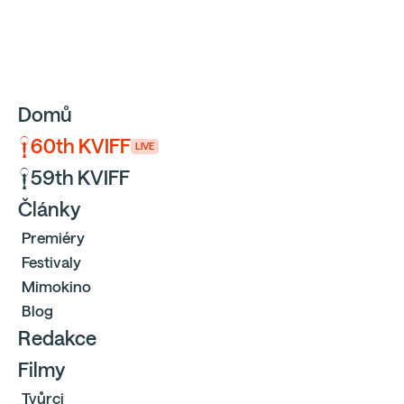
Sbíráme počty návštěvníků webu přes Google a Cloudfl
Domů
60th KVIFF
LIVE
59th KVIFF
Články
Premiéry
Festivaly
Mimokino
Blog
Redakce
Filmy
Tvůrci