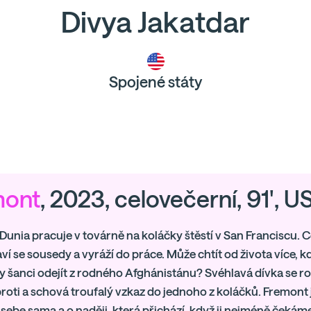
Divya Jakatdar
Spojené státy
mont
, 2023, celovečerní, 91', U
unia pracuje v továrně na koláčky štěstí v San Franciscu. C
ví se sousedy a vyráží do práce. Může chtít od života více, k
y šanci odejít z rodného Afghánistánu? Svéhlavá dívka se r
proti a schová troufalý vzkaz do jednoho z koláčků. Fremont
 sebe sama a o naději, která přichází, když ji nejméně čekáme