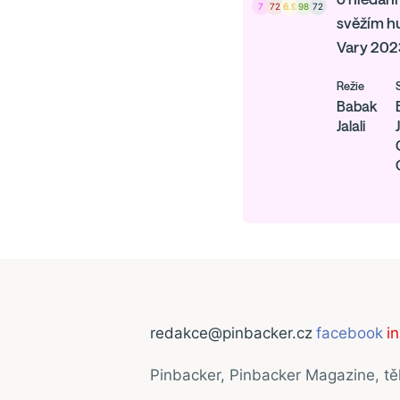
7
72
6.9
98
72
svěžím h
Vary 2023
Režie
Babak
Jalali
redakce@pinbacker.cz
facebook
i
Pinbacker, Pinbacker Magazine, t