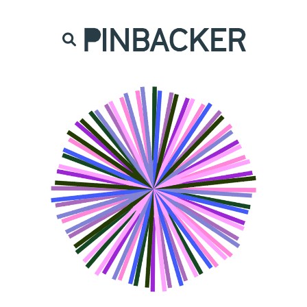
are. Našich čtenářů si nesmírně vážíme,
prot
PINBACKER