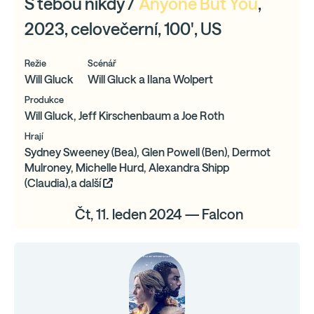
S tebou nikdy /
Anyone But You
,
2023, celovečerní, 100', US
Režie
Scénář
Will Gluck
Will Gluck a Ilana Wolpert
Produkce
Will Gluck, Jeff Kirschenbaum a Joe Roth
Hrají
Sydney Sweeney (Bea), Glen Powell (Ben), Dermot
Mulroney, Michelle Hurd, Alexandra Shipp
(Claudia),a další
Čt, 11. leden 2024 — Falcon