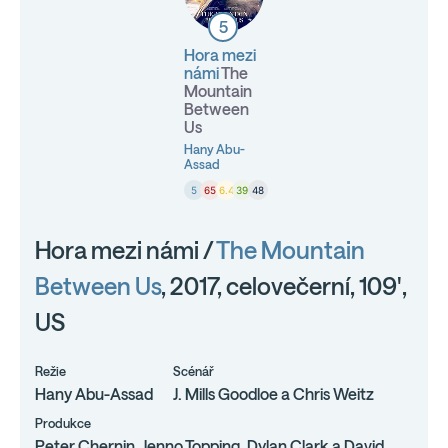
5
Hora mezi
námi
The
Mountain
Between
Us
Hany Abu-
Assad
5
65
6.4
39
48
Hora mezi námi /
The Mountain
Between Us
, 2017, celovečerní, 109',
US
Režie
Scénář
Hany Abu-Assad
J. Mills Goodloe a Chris Weitz
Produkce
Peter Chernin, Jenno Topping, Dylan Clark a David