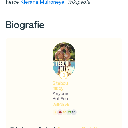
herce
Kierana Mulroneye
.
Wikipedia
Biografie
3
S tebou
nikdy
Anyone
But You
Will Gluck
3
59
6.1
53
52