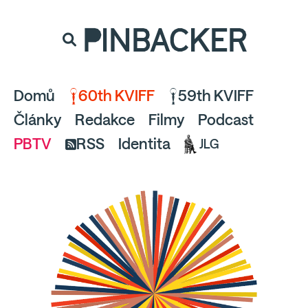
souhlaste
proto prosím s analytickými cookies
PINBACKER
a pusťte se do čtení.
Domů
60th KVIFF
59th KVIFF
Články
Redakce
Filmy
Podcast
PBTV
RSS
Identita
JLG