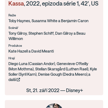
Kassa
, 2022, epizoda série 1, 42', US
Režie
Toby Haynes, Susanna White a Benjamin Caron
Scénář
Tony Gilroy, Stephen Schiff, Dan Gilroy a Beau
Willimon
Produkce
Kate Hazell a David Meanti
Hrají
Diego Luna (Cassian Andor), Genevieve O'Reilly
(Mon Mothma), Stellan Skarsgård (Luthen Rael), Kyle
Soller (Syril Karn), Denise Gough (Dedra Meero),a
další
St, 21. září 2022 — Disney+