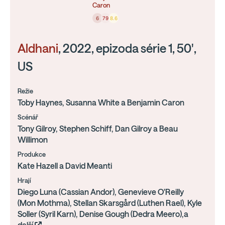
Caron
6
79
8.6
Aldhani
, 2022, epizoda série 1, 50',
US
Režie
Toby Haynes, Susanna White a Benjamin Caron
Scénář
Tony Gilroy, Stephen Schiff, Dan Gilroy a Beau
Willimon
Produkce
Kate Hazell a David Meanti
Hrají
Diego Luna (Cassian Andor), Genevieve O'Reilly
(Mon Mothma), Stellan Skarsgård (Luthen Rael), Kyle
Soller (Syril Karn), Denise Gough (Dedra Meero),a