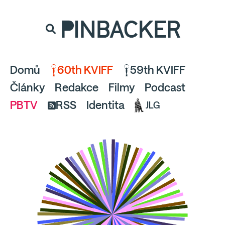
souhlaste
proto prosím s analytickými cookies
PINBACKER
a pusťte se do čtení.
Domů
60th KVIFF
59th KVIFF
Články
Redakce
Filmy
Podcast
PBTV
RSS
Identita
JLG