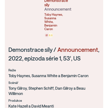
Demonstrace
síly
Announcement
Toby Haynes,
Susanna
White,
Benjamin
Caron
81
8.6
Demonstrace síly /
Announcement
,
2022, epizoda série 1, 53', US
Režie
Toby Haynes, Susanna White a Benjamin Caron
Scénář
Tony Gilroy, Stephen Schiff, Dan Gilroy a Beau
Willimon
Produkce
Kate Hazell a David Meanti