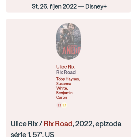
St, 26. říjen 2022 — Disney+
Ulice Rix
Rix Road
Toby Haynes,
Susanna
White,
Benjamin
Caron
92
9.1
Ulice Rix /
Rix Road
, 2022, epizoda
série 1, 57', US