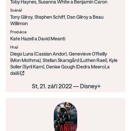
Toby Haynes, Susanna White a Benjamin Caron
Scénář
Tony Gilroy, Stephen Schiff, Dan Gilroy a Beau
Willimon
Produkce
Kate Hazell a David Meanti
Hrají
Diego Luna (Cassian Andor), Genevieve O'Reilly
(Mon Mothma), Stellan Skarsgård (Luthen Rael), Kyle
Soller (Syril Karn), Denise Gough (Dedra Meero),a
další
St, 21. září 2022 — Disney+