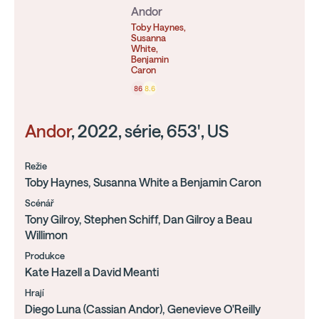
Andor
Toby Haynes,
Susanna
White,
Benjamin
Caron
86
8.6
Andor
, 2022, série, 653', US
Režie
Toby Haynes, Susanna White a Benjamin Caron
Scénář
Tony Gilroy, Stephen Schiff, Dan Gilroy a Beau
Willimon
Produkce
Kate Hazell a David Meanti
Hrají
Diego Luna (Cassian Andor), Genevieve O'Reilly