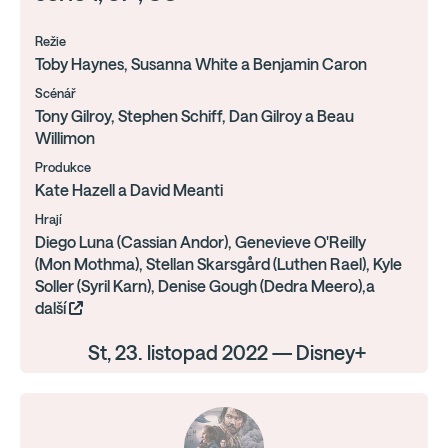
Režie
Toby Haynes, Susanna White a Benjamin Caron
Scénář
Tony Gilroy, Stephen Schiff, Dan Gilroy a Beau
Willimon
Produkce
Kate Hazell a David Meanti
Hrají
Diego Luna (Cassian Andor), Genevieve O'Reilly
(Mon Mothma), Stellan Skarsgård (Luthen Rael), Kyle
Soller (Syril Karn), Denise Gough (Dedra Meero),a
další
St, 23. listopad 2022 — Disney+