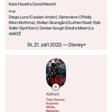
Kate Hazell a David Meanti
Hrají
Diego Luna (Cassian Andor), Genevieve O'Reilly
(Mon Mothma), Stellan Skarsgård (Luthen Rael), Kyle
Soller (Syril Karn), Denise Gough (Dedra Meero),a
další
St, 21. září 2022 — Disney+
6
Aldhani
Toby Haynes,
Susanna
White,
Benjamin