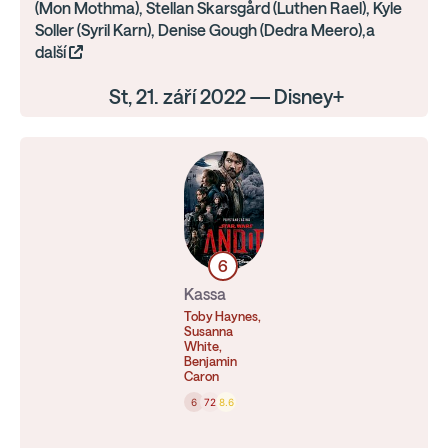
(Mon Mothma), Stellan Skarsgård (Luthen Rael), Kyle
Soller (Syril Karn), Denise Gough (Dedra Meero),a
další
St, 21. září 2022 — Disney+
6
Kassa
Toby Haynes,
Susanna
White,
Benjamin
Caron
6
72
8.6