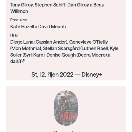
Tony Gilroy, Stephen Schiff, Dan Gilroy a Beau
Willimon
Produkce
Kate Hazell a David Meanti
Hrají
Diego Luna (Cassian Andor), Genevieve O'Reilly
(Mon Mothma), Stellan Skarsgård (Luthen Rael), Kyle
Soller (Syril Karn), Denise Gough (Dedra Meero),a
další
St, 12. říjen 2022 — Disney+