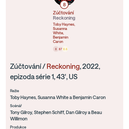
8
Zúčtování
Reckoning
Toby Haynes,
Susanna
White,
Benjamin
Caron
8
87
8.6
Zúčtování /
Reckoning
, 2022,
epizoda série 1, 43', US
Režie
Toby Haynes, Susanna White a Benjamin Caron
Scénář
Tony Gilroy, Stephen Schiff, Dan Gilroy a Beau
Willimon
Produkce