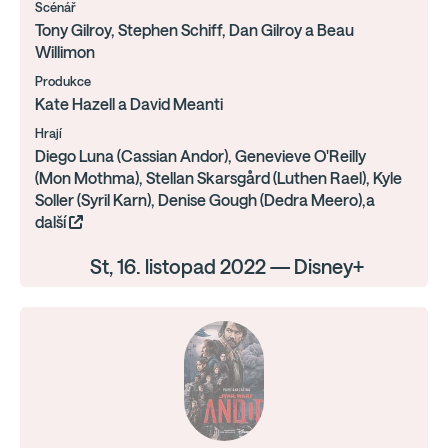
Scénář
Tony Gilroy, Stephen Schiff, Dan Gilroy a Beau
Willimon
Produkce
Kate Hazell a David Meanti
Hrají
Diego Luna (Cassian Andor), Genevieve O'Reilly
(Mon Mothma), Stellan Skarsgård (Luthen Rael), Kyle
Soller (Syril Karn), Denise Gough (Dedra Meero),a
další
St, 16. listopad 2022 — Disney+