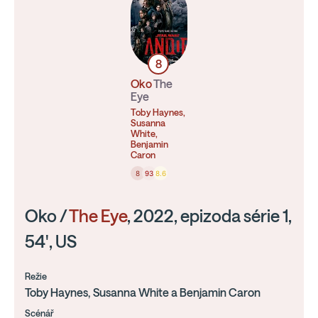
8
Oko
The
Eye
Toby Haynes,
Susanna
White,
Benjamin
Caron
8
93
8.6
Oko /
The Eye
, 2022, epizoda série 1,
54', US
Režie
Toby Haynes, Susanna White a Benjamin Caron
Scénář