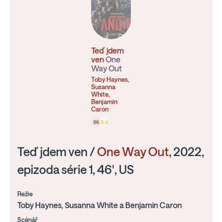
Teď jdem
ven
One
Way Out
Toby Haynes,
Susanna
White,
Benjamin
Caron
96
9.4
Teď jdem ven /
One Way Out
, 2022,
epizoda série 1, 46', US
Režie
Toby Haynes, Susanna White a Benjamin Caron
Scénář