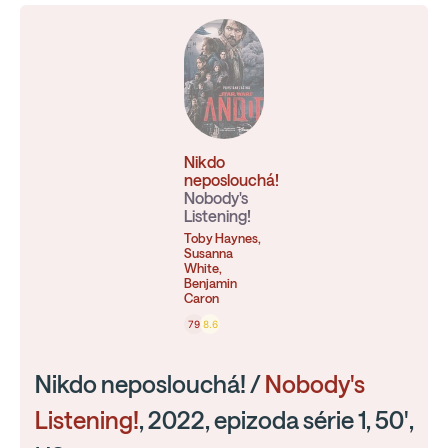
Nikdo
neposlouchá!
Nobody's
Listening!
Toby Haynes,
Susanna
White,
Benjamin
Caron
79
8.6
Nikdo neposlouchá! /
Nobody's
Listening!
, 2022, epizoda série 1, 50',