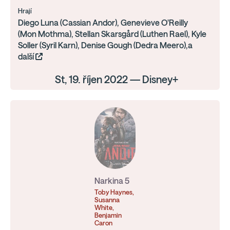
Hrají
Diego Luna (Cassian Andor), Genevieve O'Reilly
(Mon Mothma), Stellan Skarsgård (Luthen Rael), Kyle
Soller (Syril Karn), Denise Gough (Dedra Meero),a
další
St, 19. říjen 2022 — Disney+
Narkina 5
Toby Haynes,
Susanna
White,
Benjamin
Caron