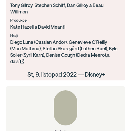
Tony Gilroy, Stephen Schiff, Dan Gilroy a Beau
Willimon
Produkce
Kate Hazell a David Meanti
Hrají
Diego Luna (Cassian Andor), Genevieve O'Reilly
(Mon Mothma), Stellan Skarsgård (Luthen Rael), Kyle
Soller (Syril Karn), Denise Gough (Dedra Meero),a
další
St, 9. listopad 2022 — Disney+