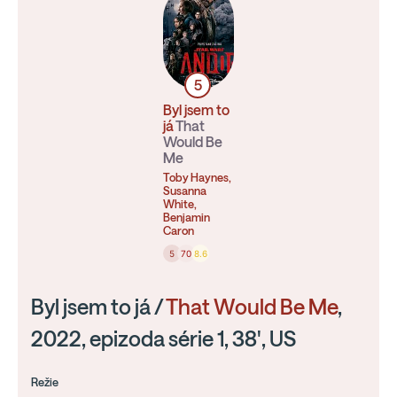
5
Byl jsem to
já
That
Would Be
Me
Toby Haynes,
Susanna
White,
Benjamin
Caron
5
70
8.6
Byl jsem to já /
That Would Be Me
,
2022, epizoda série 1, 38', US
Režie