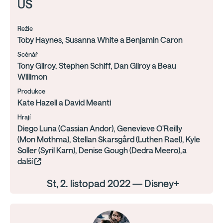
US
Režie
Toby Haynes, Susanna White a Benjamin Caron
Scénář
Tony Gilroy, Stephen Schiff, Dan Gilroy a Beau
Willimon
Produkce
Kate Hazell a David Meanti
Hrají
Diego Luna (Cassian Andor), Genevieve O'Reilly
(Mon Mothma), Stellan Skarsgård (Luthen Rael), Kyle
Soller (Syril Karn), Denise Gough (Dedra Meero),a
další
St, 2. listopad 2022 — Disney+