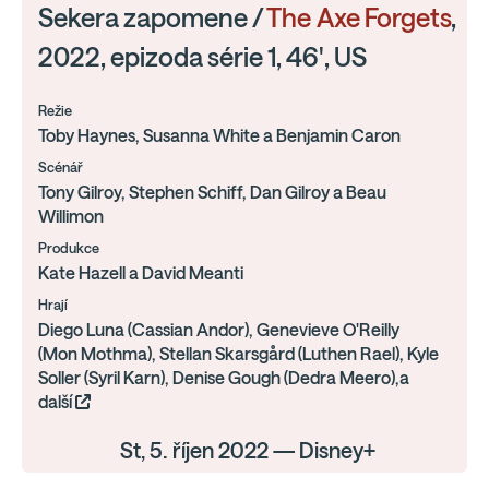
Sekera zapomene /
The Axe Forgets
,
2022, epizoda série 1, 46', US
Režie
Toby Haynes, Susanna White a Benjamin Caron
Scénář
Tony Gilroy, Stephen Schiff, Dan Gilroy a Beau
Willimon
Produkce
Kate Hazell a David Meanti
Hrají
Diego Luna (Cassian Andor), Genevieve O'Reilly
(Mon Mothma), Stellan Skarsgård (Luthen Rael), Kyle
Soller (Syril Karn), Denise Gough (Dedra Meero),a
další
St, 5. říjen 2022 — Disney+