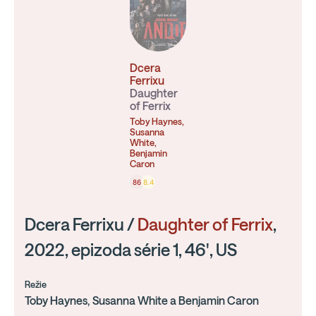
Dcera
Ferrixu
Daughter
of Ferrix
Toby Haynes,
Susanna
White,
Benjamin
Caron
86
8.4
Dcera Ferrixu /
Daughter of Ferrix
,
2022, epizoda série 1, 46', US
Režie
Toby Haynes, Susanna White a Benjamin Caron