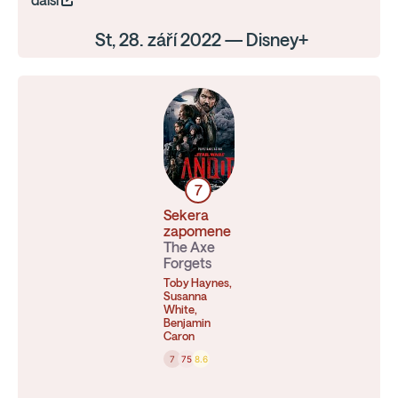
další
St, 28. září 2022 — Disney+
7
Sekera
zapomene
The Axe
Forgets
Toby Haynes,
Susanna
White,
Benjamin
Caron
7
75
8.6