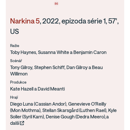
86
Narkina 5
, 2022, epizoda série 1, 57',
US
Režie
Toby Haynes, Susanna White a Benjamin Caron
Scénář
Tony Gilroy, Stephen Schiff, Dan Gilroy a Beau
Willimon
Produkce
Kate Hazell a David Meanti
Hrají
Diego Luna (Cassian Andor), Genevieve O'Reilly
(Mon Mothma), Stellan Skarsgård (Luthen Rael), Kyle
Soller (Syril Karn), Denise Gough (Dedra Meero),a
další