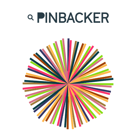
are. Našich čtenářů si nesmírně vážíme,
prot
PINBACKER