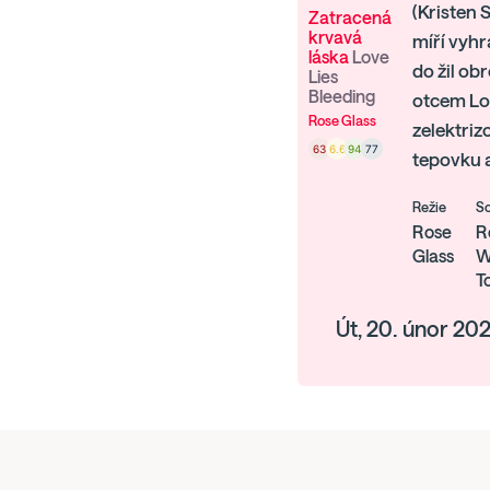
(Kristen 
Zatracená
krvavá
míří vyhr
láska
Love
do žil o
Lies
Bleeding
otcem Lou
Rose Glass
zelektriz
63
6.6
94
77
tepovku a
Režie
S
Rose
R
Glass
W
T
Út, 20. únor 20