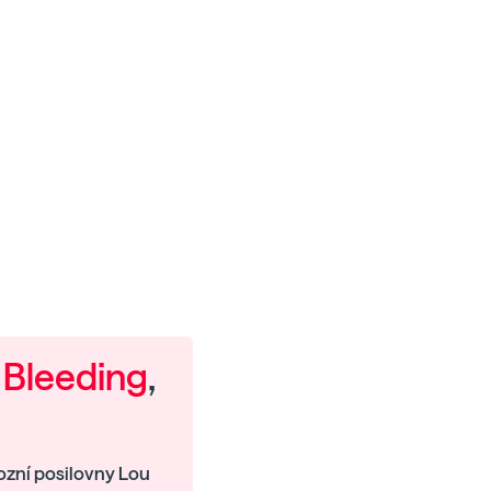
 Bleeding
,
zní posilovny Lou