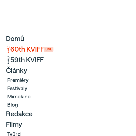
Sbíráme počty návštěvníků webu přes Google a Cloudfl
Domů
60th KVIFF
LIVE
59th KVIFF
Články
Premiéry
Festivaly
Mimokino
Blog
Redakce
Filmy
Tvůrci