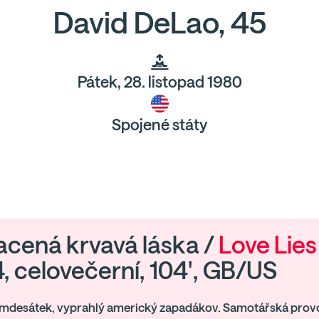
David DeLao, 45
Pátek, 28. listopad 1980
Spojené státy
acená krvavá láska /
Love Lies
, celovečerní, 104', GB/US
mdesátek, vyprahlý americký zapadákov. Samotářská provo