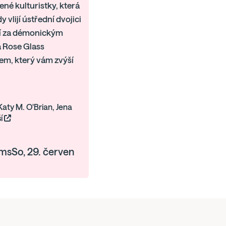
ené kulturistky, která
 vlijí ústřední dvojici
jí za démonickým
a Rose Glass
rem, který vám zvýší
Katy M. O'Brian, Jena
ší
lmsSo, 29. červen