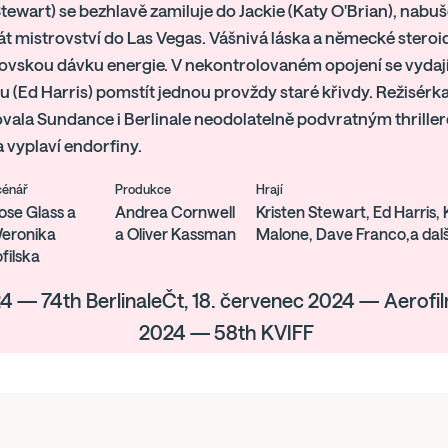
Stewart) se bezhlavě zamiluje do Jackie (Katy O'Brian), nabuš
át mistrovství do Las Vegas. Vášnivá láska a německé steroidy
brovskou dávku energie. V nekontrolovaném opojení se vyda
 (Ed Harris) pomstít jednou provždy staré křivdy. Režisérk
ovala Sundance i Berlinale neodolatelně podvratným thrille
 vyplaví endorfiny.
cénář
Produkce
Hrají
ose Glass a
Andrea Cornwell
Kristen Stewart, Ed Harris, 
eronika
a Oliver Kassman
Malone, Dave Franco,a dal
ofilska
24 — 74th BerlinaleČt, 18. červenec 2024 — Aerofi
2024 — 58th KVIFF