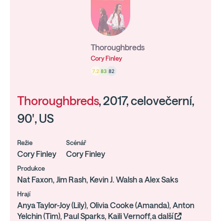
Thoroughbreds
Cory Finley
7.2
83
82
Thoroughbreds
, 2017, celovečerní,
90', US
Režie
Scénář
Cory Finley
Cory Finley
Produkce
Nat Faxon, Jim Rash, Kevin J. Walsh a Alex Saks
Hrají
Anya Taylor-Joy (Lily), Olivia Cooke (Amanda), Anton
Yelchin (Tim), Paul Sparks, Kaili Vernoff,a další