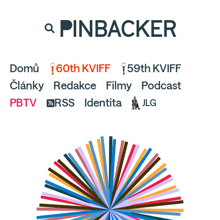
souhlaste
proto prosím s analytickými cookies
PINBACKER
a pusťte se do čtení.
Domů
60th KVIFF
59th KVIFF
Články
Redakce
Filmy
Podcast
PBTV
RSS
Identita
JLG