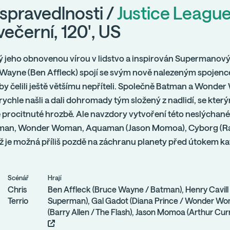
 spravedlnosti /
Justice Leagu
večerní, 120', US
 jeho obnovenou vírou v lidstvo a inspirován Supermano
 Wayne (Ben Affleck) spojí se svým nově nalezeným spojenc
by čelili ještě většímu nepříteli. Společně Batman a Wonde
rychle našli a dali dohromady tým složený z nadlidí, se který
 procitnuté hrozbě. Ale navzdory vytvoření této neslýchané 
tman, Wonder Woman, Aquaman (Jason Momoa), Cyborg (Ray 
 už je možná příliš pozdě na záchranu planety před útokem k
Scénář
Hrají
Chris
Ben Affleck (Bruce Wayne / Batman), Henry Cavill 
Terrio
Superman), Gal Gadot (Diana Prince / Wonder Wom
(Barry Allen / The Flash), Jason Momoa (Arthur Cur