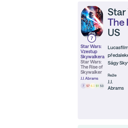
Star
The 
US
7
Star Wars:
Lucasfilm
Vzestup
předaleké
Skywalkera
Star Wars:
Ságy Skyw
The Rise of
Skywalker
Režie
J.J. Abrams
J.J.
7
57
6.3
51
53
Abrams