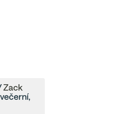
/
Zack
ovečerní,