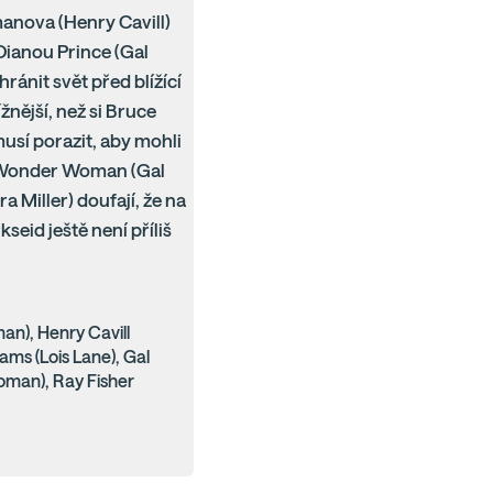
manova (Henry Cavill)
 Dianou Prince (Gal
ánit svět před blížící
nější, než si Bruce
usí porazit, aby mohli
, Wonder Woman (Gal
 Miller) doufají, že na
eid ještě není příliš
an), Henry Cavill
ms (Lois Lane), Gal
oman), Ray Fisher