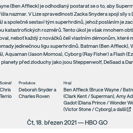
ne (Ben Affleck) je odhodlaný postarat se o to, aby Super
išla nazmar. V Lize spravedlnosti Zacka Snydera spojí síly s
 a společně sestaví tým superhrdinů, jehož posláním je zachr
u katastrofických rozměrů. Tento úkol je však mnohem obtíž
val, neboť každý z nováčků čelí vlastním démonům, které m
omady jedinečnou ligu superhrdinů. Batman (Ben Affleck)
, Aquaman (Jason Momoa), Cyborg (Ray Fisher) a Flash (Ezra
planety před zloduchy jako jsou Steppenwolf, DeSaad a Darks
Scénář
Produkce
Hrají
Chris
Deborah Snyder a
Ben Affleck (Bruce Wayne / Batm
Terrio
Charles Roven
(Clark Kent / Superman), Amy Ada
Gadot (Diana Prince / Wonder W
(Victor Stone / Cyborg),a další
Čt, 18. březen 2021 — HBO GO