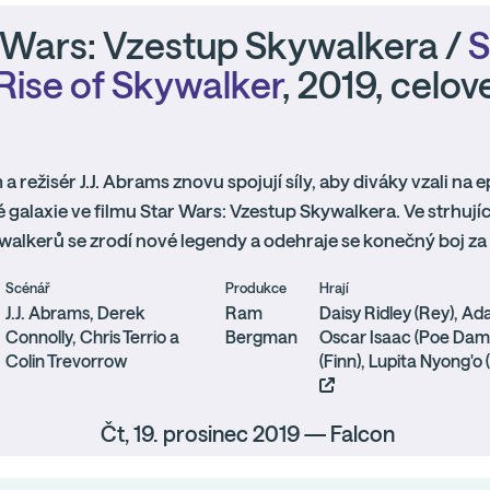
 Wars: Vzestup Skywalkera /
S
Rise of Skywalker
, 2019, celov
 a režisér J.J. Abrams znovu spojují síly, aby diváky vzali na
 galaxie ve filmu Star Wars: Vzestup Skywalkera. Ve strhují
alkerů se zrodí nové legendy a odehraje se konečný boj za
Scénář
Produkce
Hrají
J.J. Abrams, Derek
Ram
Daisy Ridley (Rey), Ad
Connolly, Chris Terrio a
Bergman
Oscar Isaac (Poe Dam
Colin Trevorrow
(Finn), Lupita Nyong'o
Čt, 19. prosinec 2019 — Falcon