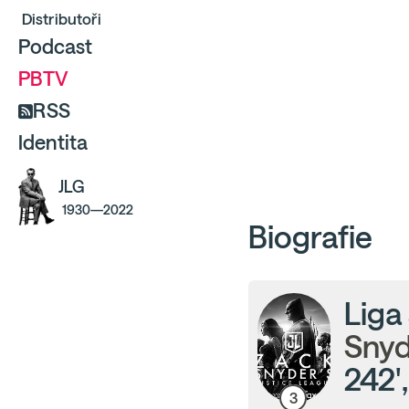
Distributoři
Podcast
PBTV
RSS
Identita
JLG
1930—2022
Biografie
Liga
Snyd
242'
3