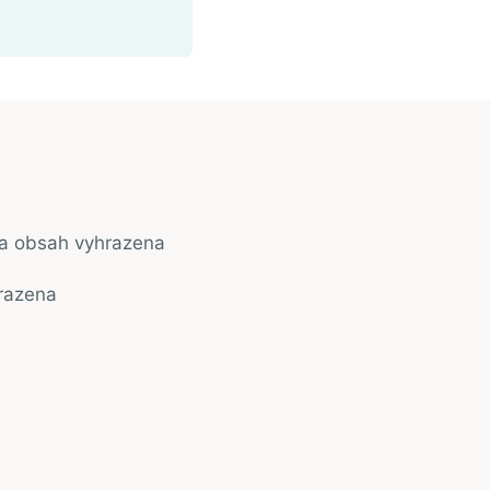
na obsah vyhrazena
razena