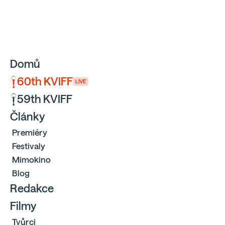
Sbíráme počty návštěvníků webu přes Google a Cloudfl
Domů
60th KVIFF
LIVE
59th KVIFF
Články
Premiéry
Festivaly
Mimokino
Blog
Redakce
Filmy
Tvůrci