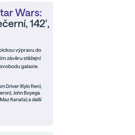
tar Wars:
ečerní, 142',
 epickou výpravu do
cím závěru stěžejní
 svobodu galaxie.
am Driver (Kylo Ren),
eron), John Boyega
 (Maz Kanata),a další