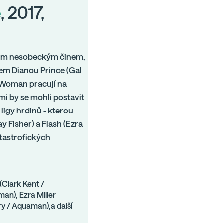
e
, 2017,
vým nesobeckým činem,
em Dianou Prince (Gal
r Woman pracují na
mi by se mohli postavit
ligy hrdinů - kterou
Fisher) a Flash (Ezra
atastrofických
(Clark Kent /
an), Ezra Miller
ry / Aquaman),a další