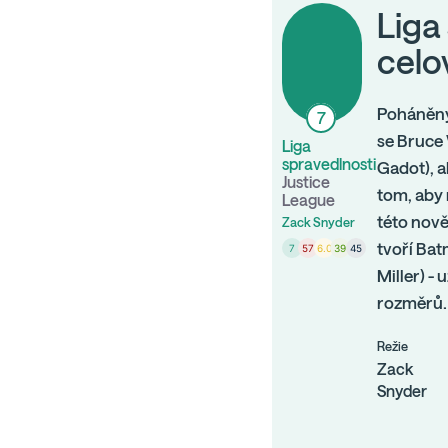
Liga
celo
Poháněný
7
se Bruce
Liga
spravedlnosti
Gadot), a
Justice
tom, aby 
League
této nově
Zack Snyder
tvoří Ba
7
57
6.0
39
45
Miller) -
rozměrů.
Režie
Zack
Snyder