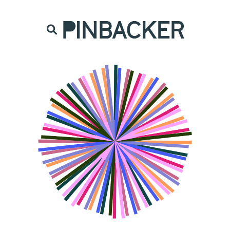
are. Našich čtenářů si nesmírně vážíme,
prot
PINBACKER