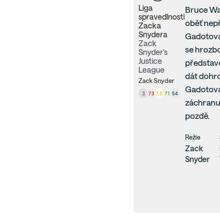
Liga
Bruce Way
spravedlnosti
oběť nepř
Zacka
Snydera
Gadotová)
Zack
se hrozbo
Snyder's
Justice
představo
League
dát dohr
Zack Snyder
Gadotová)
3
73
7.9
71
54
záchranu 
pozdě.
Režie
Zack
Snyder