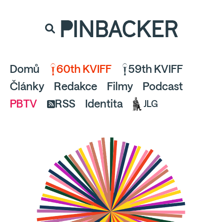
souhlaste
proto prosím s analytickými cookies
PINBACKER
a pusťte se do čtení.
Domů
60th KVIFF
59th KVIFF
Články
Redakce
Filmy
Podcast
PBTV
RSS
Identita
JLG