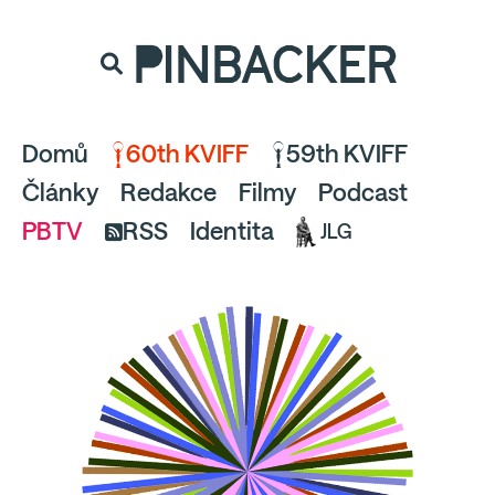
souhlaste
proto prosím s analytickými cookies
PINBACKER
a pusťte se do čtení.
Domů
60th KVIFF
59th KVIFF
Články
Redakce
Filmy
Podcast
PBTV
RSS
Identita
JLG