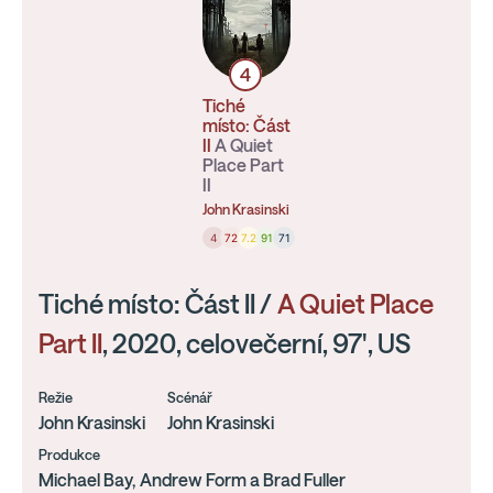
4
Tiché
místo: Část
II
A Quiet
Place Part
II
John Krasinski
4
72
7.2
91
71
Tiché místo: Část II /
A Quiet Place
Part II
, 2020, celovečerní, 97', US
Režie
Scénář
John Krasinski
John Krasinski
Produkce
Michael Bay, Andrew Form a Brad Fuller