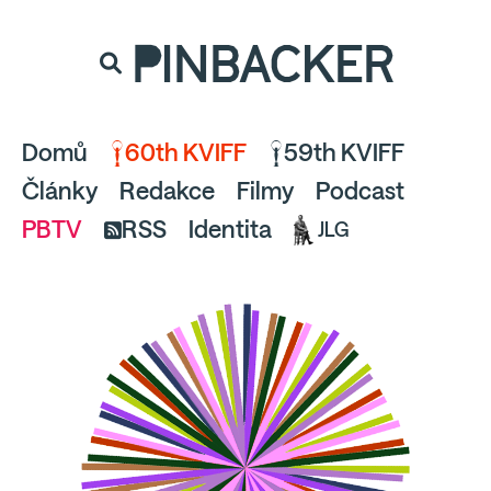
souhlaste
proto prosím s analytickými cookies
PINBACKER
a pusťte se do čtení.
Domů
60th KVIFF
59th KVIFF
Články
Redakce
Filmy
Podcast
PBTV
RSS
Identita
JLG