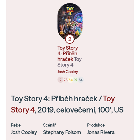
2
Toy Story
4: Příběh
hraček
Toy
Story 4
Josh Cooley
2
78
7.6
97
84
Toy Story 4: Příběh hraček /
Toy
Story 4
, 2019, celovečerní, 100', US
Režie
Scénář
Produkce
Josh Cooley
Stephany Folsom
Jonas Rivera