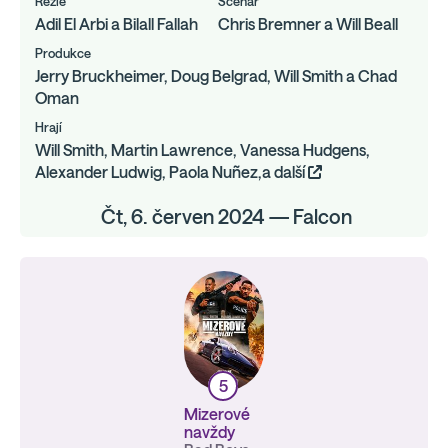
Režie
Scénář
Adil El Arbi a Bilall Fallah
Chris Bremner a Will Beall
Produkce
Jerry Bruckheimer, Doug Belgrad, Will Smith a Chad
Oman
Hrají
Will Smith, Martin Lawrence, Vanessa Hudgens,
Alexander Ludwig, Paola Nuñez,a další
Čt, 6. červen 2024 — Falcon
5
Mizerové
navždy