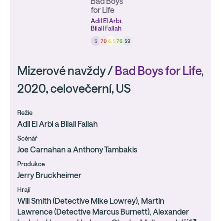
Bad Boys
for Life
Adil El Arbi,
Bilall Fallah
5
70
6.5
76
59
Mizerové navždy /
Bad Boys for Life
,
2020, celovečerní, US
Režie
Adil El Arbi a Bilall Fallah
Scénář
Joe Carnahan a Anthony Tambakis
Produkce
Jerry Bruckheimer
Hrají
Will Smith (Detective Mike Lowrey), Martin
Lawrence (Detective Marcus Burnett), Alexander