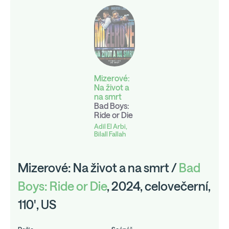
Mizerové:
Na život a
na smrt
Bad Boys:
Ride or Die
Adil El Arbi,
Bilall Fallah
Mizerové: Na život a na smrt /
Bad
Boys: Ride or Die
, 2024, celovečerní,
110', US