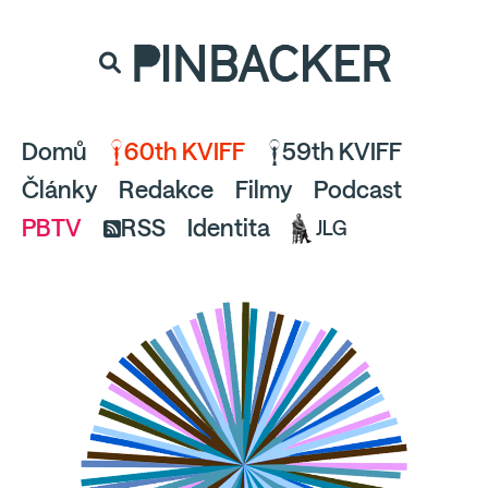
souhlaste
proto prosím s analytickými cookies
PINBACKER
a pusťte se do čtení.
Domů
60th KVIFF
59th KVIFF
Články
Redakce
Filmy
Podcast
PBTV
RSS
Identita
JLG