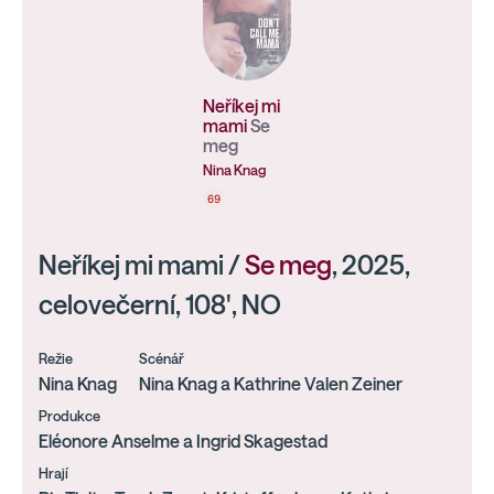
Neříkej mi
mami
Se
meg
Nina Knag
69
Neříkej mi mami /
Se meg
, 2025,
celovečerní, 108', NO
Režie
Scénář
Nina Knag
Nina Knag a Kathrine Valen Zeiner
Produkce
Eléonore Anselme a Ingrid Skagestad
Hrají