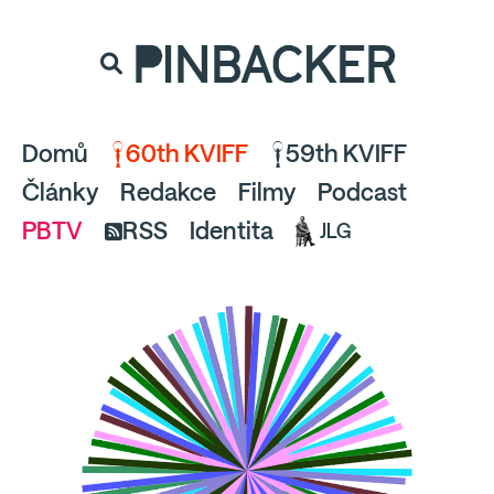
souhlaste
proto prosím s analytickými cookies
PINBACKER
a pusťte se do čtení.
Domů
60th KVIFF
59th KVIFF
Články
Redakce
Filmy
Podcast
PBTV
RSS
Identita
JLG