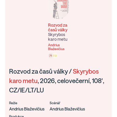
Rozvod za
časů války
Skyrybos
karo metu
Andrius
Blaževičius
71
7.0
Rozvod za časů války /
Skyrybos
karo metu
, 2026, celovečerní, 108',
CZ/IE/LT/LU
Režie
Scénář
Andrius Blaževičius
Andrius Blaževičius
Produkce