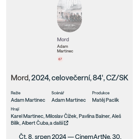
Mord
Adam
Martinec
67
Mord
, 2024, celovečerní, 84', CZ/SK
Režie
Scénář
Produkce
Adam Martinec
Adam Martinec
Matěj Paclík
Hrají
Karel Martinec, Miloslav Čížek, Pavlína Balner, Aleš
Bílík, Albert Čuba,a další
Čt, 8. srpen 2024 — CinemArtNe, 30.