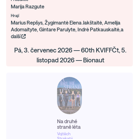
Marija Razgute
Hrají
Marius Repšys, Žygimantė Elena Jakštaitė, Amelija
Adomaityte, Gintare Parulyte, Indrė Patkauskaitė,a
další
Pá, 3. červenec 2026 — 60th KVIFFČt, 5.
listopad 2026 — Bionaut
Na druhé
straně léta
Vojtěch
Strakatý