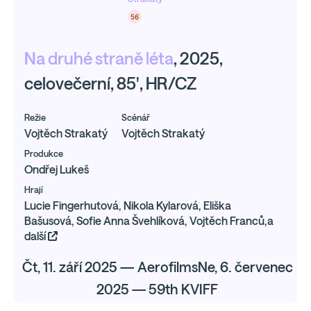
56
Na druhé straně léta
, 2025,
celovečerní, 85', HR/CZ
Režie
Scénář
Vojtěch Strakatý
Vojtěch Strakatý
Produkce
Ondřej Lukeš
Hrají
Lucie Fingerhutová, Nikola Kylarová, Eliška
Bašusová, Sofie Anna Švehlíková, Vojtěch Franců,a
další
Čt, 11. září 2025 — AerofilmsNe, 6. červenec
2025 — 59th KVIFF