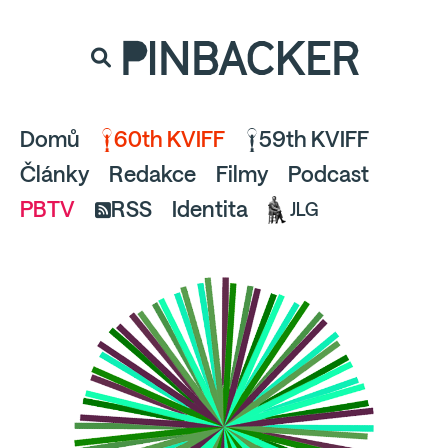
souhlaste
proto prosím s analytickými cookies
PINBACKER
a pusťte se do čtení.
Domů
60th KVIFF
59th KVIFF
Články
Redakce
Filmy
Podcast
PBTV
RSS
Identita
JLG