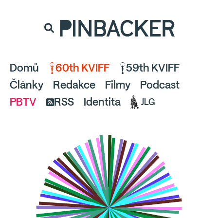
souhlaste
proto prosím s analytickými cookies
PINBACKER
a pusťte se do čtení.
Domů
60th KVIFF
59th KVIFF
Články
Redakce
Filmy
Podcast
PBTV
RSS
Identita
JLG