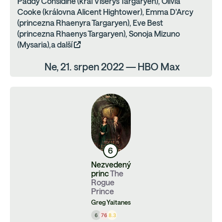
Paddy Considine (král Viserys Targaryen), Olivia
Cooke (královna Alicent Hightower), Emma D'Arcy
(princezna Rhaenyra Targaryen), Eve Best
(princezna Rhaenys Targaryen), Sonoja Mizuno
(Mysaria),a další
Ne, 21. srpen 2022 — HBO Max
6
Nezvedený
princ
The
Rogue
Prince
Greg Yaitanes
6
76
8.3