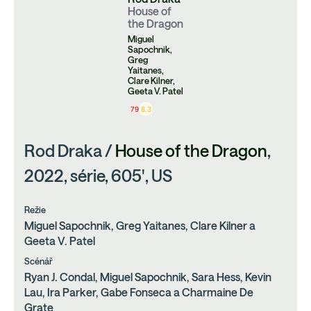
House of
the Dragon
Miguel
Sapochnik,
Greg
Yaitanes,
Clare Kilner,
Geeta V. Patel
79
8.3
Rod Draka /
House of the Dragon
,
2022, série, 605', US
Režie
Miguel Sapochnik, Greg Yaitanes, Clare Kilner a
Geeta V. Patel
Scénář
Ryan J. Condal, Miguel Sapochnik, Sara Hess, Kevin
Lau, Ira Parker, Gabe Fonseca a Charmaine De
Grate