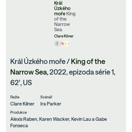
Král
Úzkého
moře
King
of the
Narrow
Sea
Clare Kilner
7
79
8.4
Král Úzkého moře /
King of the
Narrow Sea
, 2022, epizoda série 1,
62', US
Režie
Scénář
Clare Kilner
Ira Parker
Produkce
Alexis Raben, Karen Wacker, Kevin Lau a Gabe
Fonseca