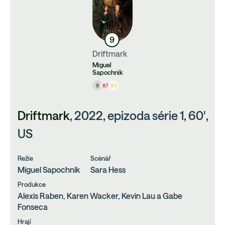
9
Driftmark
Miguel
Sapochnik
9
87
9.1
Driftmark
, 2022, epizoda série 1, 60',
US
Režie
Scénář
Miguel Sapochnik
Sara Hess
Produkce
Alexis Raben, Karen Wacker, Kevin Lau a Gabe
Fonseca
Hrají