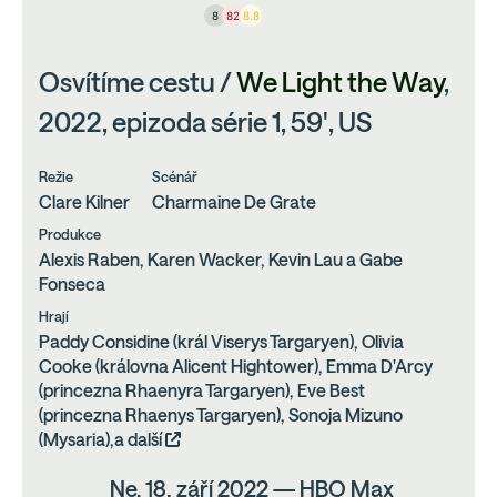
8
82
8.8
Osvítíme cestu /
We Light the Way
,
2022, epizoda série 1, 59', US
Režie
Scénář
Clare Kilner
Charmaine De Grate
Produkce
Alexis Raben, Karen Wacker, Kevin Lau a Gabe
Fonseca
Hrají
Paddy Considine (král Viserys Targaryen), Olivia
Cooke (královna Alicent Hightower), Emma D'Arcy
(princezna Rhaenyra Targaryen), Eve Best
(princezna Rhaenys Targaryen), Sonoja Mizuno
(Mysaria),a další
Ne, 18. září 2022 — HBO Max