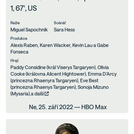
1, 67', US
Režie
Scénář
Miguel Sapochnik
Sara Hess
Produkce
Alexis Raben, Karen Wacker, Kevin Lau a Gabe
Fonseca
Hrají
Paddy Considine (král Viserys Targaryen), Olivia
Cooke (královna Alicent Hightower), Emma D'Arcy
(princezna Rhaenyra Targaryen), Eve Best
(princezna Rhaenys Targaryen), Sonoja Mizuno
(Mysaria),a další
Ne, 25. září 2022 — HBO Max