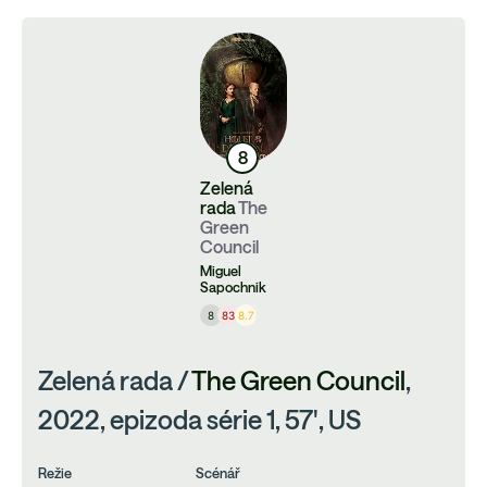
8
Zelená
rada
The
Green
Council
Miguel
Sapochnik
8
83
8.7
Zelená rada /
The Green Council
,
2022, epizoda série 1, 57', US
Režie
Scénář