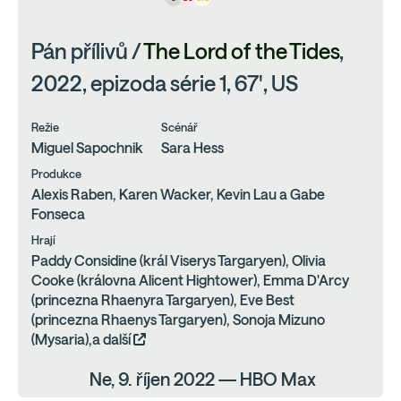
Pán přílivů /
The Lord of the Tides
,
2022, epizoda série 1, 67', US
Režie
Scénář
Miguel Sapochnik
Sara Hess
Produkce
Alexis Raben, Karen Wacker, Kevin Lau a Gabe
Fonseca
Hrají
Paddy Considine (král Viserys Targaryen), Olivia
Cooke (královna Alicent Hightower), Emma D'Arcy
(princezna Rhaenyra Targaryen), Eve Best
(princezna Rhaenys Targaryen), Sonoja Mizuno
(Mysaria),a další
Ne, 9. říjen 2022 — HBO Max