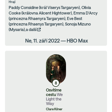
Hrají
Paddy Considine (král Viserys Targaryen), Olivia
Cooke (královna Alicent Hightower), Emma D'Arcy
(princezna Rhaenyra Targaryen), Eve Best
(princezna Rhaenys Targaryen), Sonoja Mizuno
(Mysaria),a další
Ne, 11. září 2022 — HBO Max
8
Osvítíme
cestu
We
Light the
Way
Clare Kilner