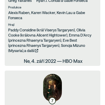
Greg Yaitanes
Ryan J. Condal a Gabe Fonseca
Produkce
Alexis Raben, Karen Wacker, Kevin Lau a Gabe
Fonseca
Hrají
Paddy Considine (král Viserys Targaryen), Olivia
Cooke (královna Alicent Hightower), Emma D'Arcy
(princezna Rhaenyra Targaryen), Eve Best
(princezna Rhaenys Targaryen), Sonoja Mizuno
(Mysaria),a další
Ne, 4. září 2022 — HBO Max
7