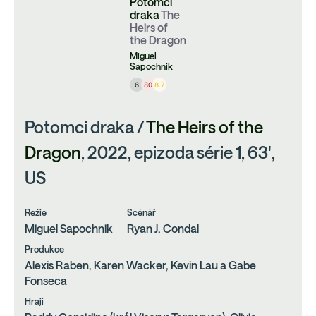
Potomci
draka
The
Heirs of
the Dragon
Miguel
Sapochnik
6
80
8.7
Potomci draka /
The Heirs of the
Dragon
, 2022, epizoda série 1, 63',
US
Režie
Scénář
Miguel Sapochnik
Ryan J. Condal
Produkce
Alexis Raben, Karen Wacker, Kevin Lau a Gabe
Fonseca
Hrají