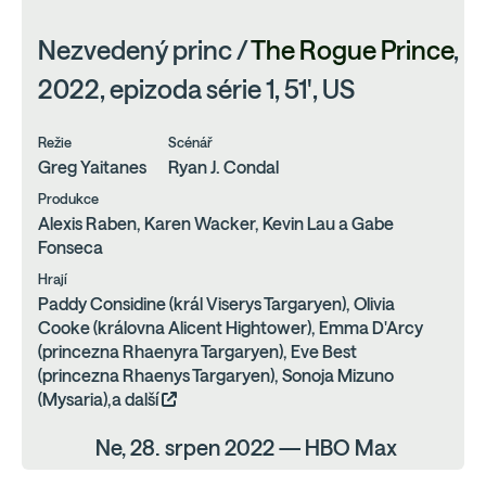
Nezvedený princ /
The Rogue Prince
,
2022, epizoda série 1, 51', US
Režie
Scénář
Greg Yaitanes
Ryan J. Condal
Produkce
Alexis Raben, Karen Wacker, Kevin Lau a Gabe
Fonseca
Hrají
Paddy Considine (král Viserys Targaryen), Olivia
Cooke (královna Alicent Hightower), Emma D'Arcy
(princezna Rhaenyra Targaryen), Eve Best
(princezna Rhaenys Targaryen), Sonoja Mizuno
(Mysaria),a další
Ne, 28. srpen 2022 — HBO Max