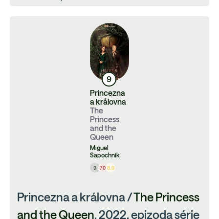
9
Princezna
a královna
The
Princess
and the
Queen
Miguel
Sapochnik
9
70
8.0
Princezna a královna /
The Princess
and the Queen
, 2022, epizoda série