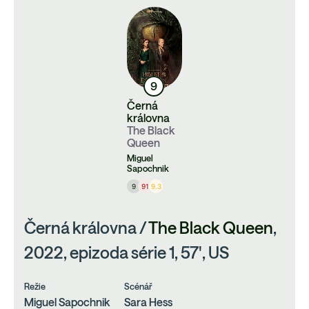
9
Černá
královna
The Black
Queen
Miguel
Sapochnik
9
91
9.3
Černá královna /
The Black Queen
,
2022, epizoda série 1, 57', US
Režie
Scénář
Miguel Sapochnik
Sara Hess