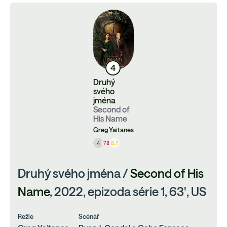
4
Druhý
svého
jména
Second of
His Name
Greg Yaitanes
4
78
8.7
Druhý svého jména /
Second of His
Name
, 2022, epizoda série 1, 63', US
Režie
Scénář