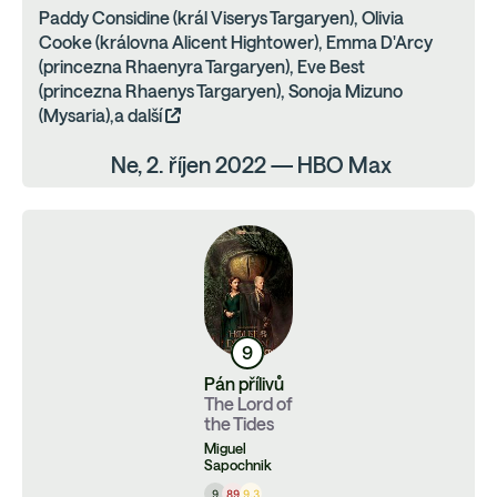
Paddy Considine (král Viserys Targaryen), Olivia
Cooke (královna Alicent Hightower), Emma D'Arcy
(princezna Rhaenyra Targaryen), Eve Best
(princezna Rhaenys Targaryen), Sonoja Mizuno
(Mysaria),a další
Ne, 2. říjen 2022 — HBO Max
9
Pán přílivů
The Lord of
the Tides
Miguel
Sapochnik
9
89
9.3