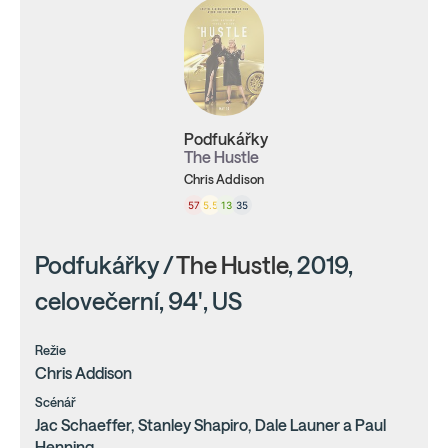
Podfukářky
The Hustle
Chris Addison
57
5.5
13
35
Podfukářky /
The Hustle
, 2019,
celovečerní, 94', US
Režie
Chris Addison
Scénář
Jac Schaeffer, Stanley Shapiro, Dale Launer a Paul
Henning