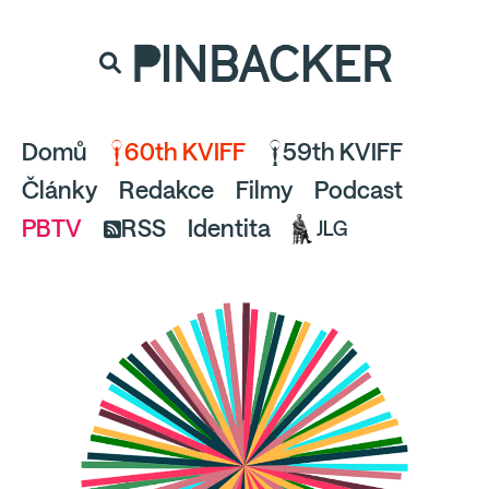
souhlaste
proto prosím s analytickými cookies
PINBACKER
a pusťte se do čtení.
Domů
60th KVIFF
59th KVIFF
Články
Redakce
Filmy
Podcast
PBTV
RSS
Identita
JLG