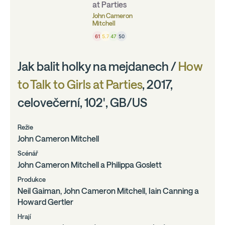
at Parties
John Cameron
Mitchell
61
5.7
47
50
Jak balit holky na mejdanech /
How
to Talk to Girls at Parties
, 2017,
celovečerní, 102', GB/US
Režie
John Cameron Mitchell
Scénář
John Cameron Mitchell a Philippa Goslett
Produkce
Neil Gaiman, John Cameron Mitchell, Iain Canning a
Howard Gertler
Hrají