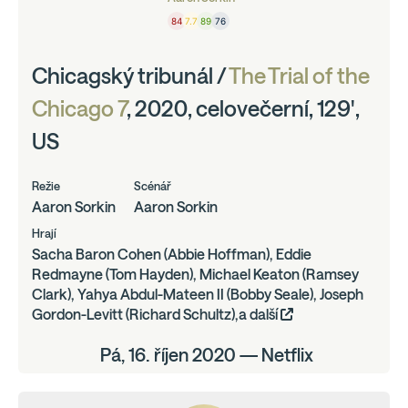
84
7.7
89
76
Chicagský tribunál /
The Trial of the
Chicago 7
, 2020, celovečerní, 129',
US
Režie
Scénář
Aaron Sorkin
Aaron Sorkin
Hrají
Sacha Baron Cohen (Abbie Hoffman), Eddie
Redmayne (Tom Hayden), Michael Keaton (Ramsey
Clark), Yahya Abdul-Mateen II (Bobby Seale), Joseph
Gordon-Levitt (Richard Schultz),a další
Pá, 16. říjen 2020 — Netflix