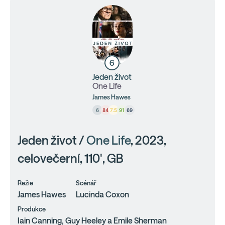
6
Jeden život
One Life
James Hawes
6
84
7.5
91
69
Jeden život /
One Life
, 2023,
celovečerní, 110', GB
Režie
Scénář
James Hawes
Lucinda Coxon
Produkce
Iain Canning, Guy Heeley a Emile Sherman