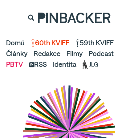
souhlaste
proto prosím s analytickými cookies
PINBACKER
a pusťte se do čtení.
Domů
60th KVIFF
59th KVIFF
Články
Redakce
Filmy
Podcast
PBTV
RSS
Identita
JLG