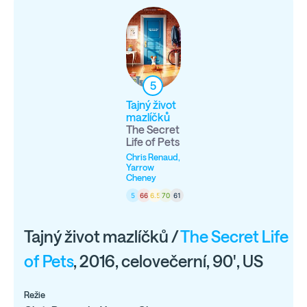
5
Tajný život
mazlíčků
The Secret
Life of Pets
Chris Renaud,
Yarrow
Cheney
5
66
6.5
70
61
Tajný život mazlíčků /
The Secret Life
of Pets
, 2016, celovečerní, 90', US
Režie