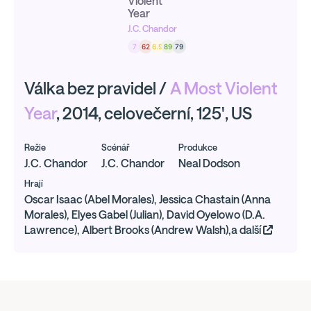
Violent
Year
J.C. Chandor
7
62
6.9
89
79
Válka bez pravidel /
A Most Violent
Year
, 2014, celovečerní, 125', US
Režie
Scénář
Produkce
J.C. Chandor
J.C. Chandor
Neal Dodson
Hrají
Oscar Isaac (Abel Morales), Jessica Chastain (Anna
Morales), Elyes Gabel (Julian), David Oyelowo (D.A.
Lawrence), Albert Brooks (Andrew Walsh),a další