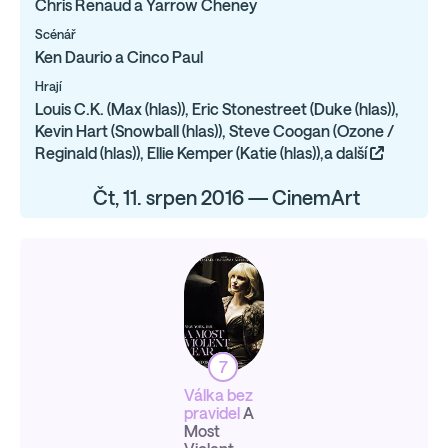
Chris Renaud a Yarrow Cheney
Scénář
Ken Daurio a Cinco Paul
Hrají
Louis C.K. (Max (hlas)), Eric Stonestreet (Duke (hlas)),
Kevin Hart (Snowball (hlas)), Steve Coogan (Ozone /
Reginald (hlas)), Ellie Kemper (Katie (hlas)),a další
Čt, 11. srpen 2016 — CinemArt
7
Válka bez
pravidel
A
Most