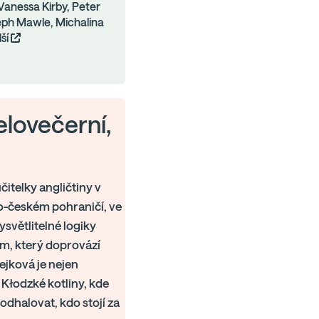
Vanessa Kirby, Peter
eph Mawle, Michalina
lší
celovečerní,
itelky angličtiny v
o-českém pohraničí, ve
světlitelné logiky
m, který doprovází
ejková je nejen
 Kłodzké kotliny, kde
dhalovat, kdo stojí za