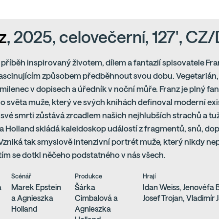
z
, 2025, celovečerní, 127', CZ
příběh inspirovaný životem, dílem a fantazií spisovatele Fra
ascinujícím způsobem předběhnout svou dobu. Vegetarián, 
 milenec v dopisech a úředník v noční můře. Franz je plný fan
ho světa muže, který ve svých knihách definoval moderní exist
o své smrti zůstává zrcadlem našich nejhlubších strachů a tu
 Holland skládá kaleidoskop událostí z fragmentů, snů, d
Vzniká tak smyslově intenzivní portrét muže, který nikdy ne
 tím se dotkl něčeho podstatného v nás všech.
Scénář
Produkce
Hrají
a
Marek Epstein
Šárka
Idan Weiss, Jenovéfa B
a Agnieszka
Cimbalová a
Josef Trojan, Vladimír 
Holland
Agnieszka