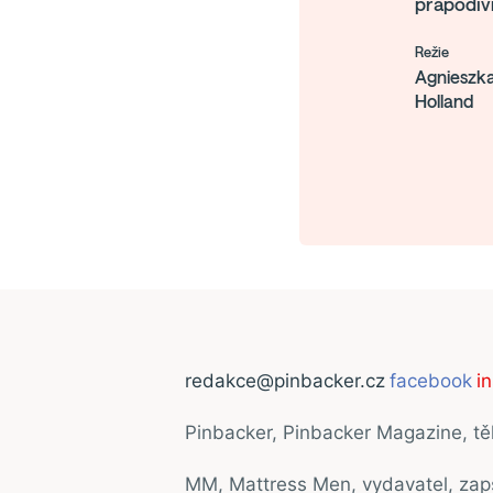
prapodivn
Režie
Agnieszk
Holland
redakce@pinbacker.cz
facebook
i
Pinbacker, Pinbacker Magazine, t
MM, Mattress Men, vydavatel, za