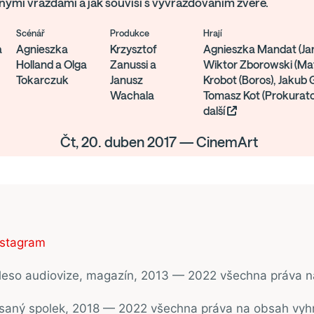
ými vraždami a jak souvisí s vyvražďováním zvěře.
Scénář
Produkce
Hrají
a
Agnieszka
Krzysztof
Agnieszka Mandat (Jan
Holland a Olga
Zanussi a
Wiktor Zborowski (Mat
Tokarczuk
Janusz
Krobot (Boros), Jakub G
Wachala
Tomasz Kot (Prokurato
další
Čt, 20. duben 2017 — CinemArt
nstagram
ěleso audiovize, magazín, 2013 — 2022 všechna práva 
psaný spolek, 2018 — 2022 všechna práva na obsah vyh