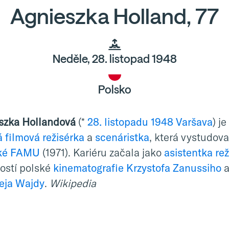
Agnieszka Holland, 77
Neděle, 28. listopad 1948
Polsko
szka Hollandová
(*
28. listopadu
1948
Varšava
) je
á
filmová
režisérka
a
scenáristka
, která vystudova
ké
FAMU
(1971). Kariéru začala jako
asistentka rež
ostí polské
kinematografie
Krzystofa Zanussiho
eja Wajdy
.
Wikipedia