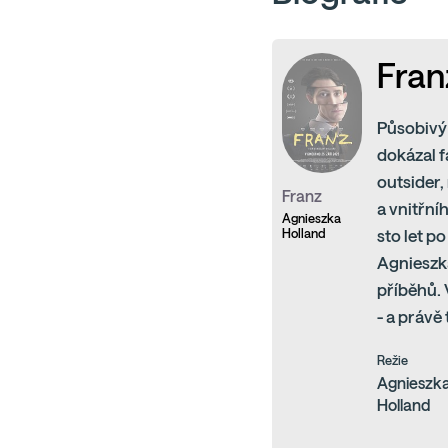
Fran
Působivý 
dokázal f
outsider,
Franz
a vnitřní
Agnieszka
Holland
sto let p
Agnieszka
příběhů. 
- a právě
Režie
Agnieszk
Holland