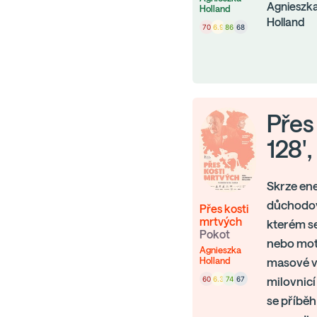
Agnieszk
Holland
Holland
70
6.9
86
68
Přes
128'
Skrze ene
důchodov
Přes kosti
mrtvých
kterém se
Pokot
nebo moti
Agnieszka
Holland
masové vy
60
6.3
74
67
milovnicí
se příběh