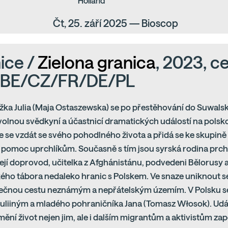
Holland
Čt, 25. září 2025 — Bioscop
ice /
Zielona granica
, 2023, c
, BE/CZ/FR/DE/PL
ka Julia (Maja Ostaszewska) se po přestěhování do Suwalsk
lnou svědkyní a účastnicí dramatických událostí na polsko
se vzdát se svého pohodlného života a přidá se ke skupině a
 pomoc uprchlíkům. Současně s tím jsou syrská rodina prch
její doprovod, učitelka z Afghánistánu, podvedeni Bělorusy 
ého tábora nedaleko hranic s Polskem. Ve snaze uniknout s
ečnou cestu neznámým a nepřátelským územím. V Polsku se 
liiným a mladého pohraničníka Jana (Tomasz Włosok). Událos
ění život nejen jim, ale i dalším migrantům a aktivistům za