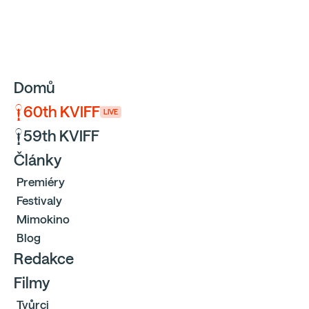
Sbíráme počty návštěvníků webu přes Google a Cloudfl
Domů
60th KVIFF
LIVE
59th KVIFF
Články
Premiéry
Festivaly
Mimokino
Blog
Redakce
Filmy
Tvůrci