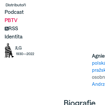
Distributoři
Podcast
PBTV
RSS
Identita
JLG
1930—2022
Agnie
polsk
pražs
osobn
Andrz
Biografie