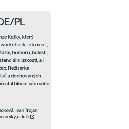
/DE/PL
nze Kafky, který
workoholik, introvert,
tazie, humoru, bolesti,
enciální úzkosti, a i
žeb. Režisérka
opisů a dochovaných
přestal hledat sám sebe
oková, Ivan Trojan,
Javorský,a další