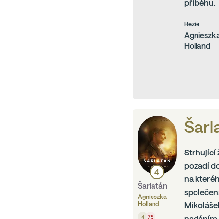
příběhu.
Režie
Agnieszk
Holland
Šarl
Strhujíc
pozadí do
4
na kteréh
Šarlatán
společens
Agnieszka
Holland
Mikolášek
4
75
nadáním d