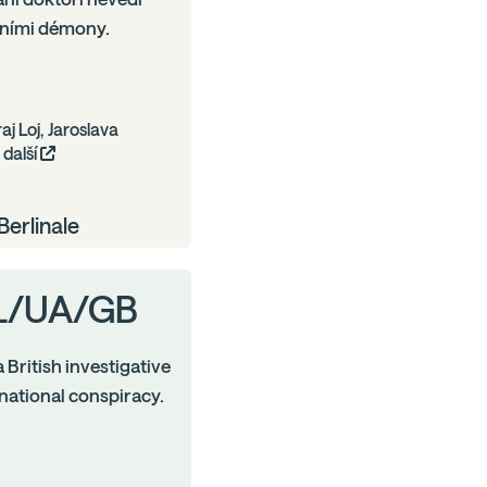
tními démony.
raj Loj, Jaroslava
další
erlinale
 PL/UA/GB
 British investigative
rnational conspiracy.