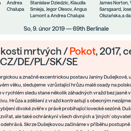
a
Andrea
Stanislaw Dziedzic, Klaudia
James Norton, 
Chalupa
Smieja, Jegor Olesov, Angus
Sarsgaard, Jos
Lamont a Andrea Chalupa
Olszańska,a da
So, 9. únor 2019 — 69th Berlinale
 kosti mrtvých /
Pokot
, 2017, 
, CZ/DE/PL/SK/SE
rgickou a značně excentrickou postavu Janiny Dušejkové, uč
ém věku, sledujeme vzrůstající hrůzu malé osady na polsk
 v rychlém sledu stane několik záhadných vražd bez jasně vy
vu. Hrůza a zděšení z vražd kontrastují s obecným nezájme
bíjení divoké zvěře v právě probíhající lovecké sezóně. Duš
 zvířat, ale také ochránkyní všech divných a 'jiných' obyvatel
 odehrává. Skrze Dušejkovou začínáme v příběhu postupně o