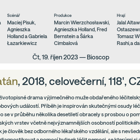
Scénář
Produkce
Hrají
a
Maciej Pisuk,
Marcin Wierzchosławski,
Jalal Altaw
Agnieszka
Agnieszka Holland, Fred
Ostaszewsk
Holland a Gabriela
Bernstein a Šárka
Tomasz W
Łazarkiewicz
Cimbalová
Rashi,a da
Čt, 19. říjen 2023 — Bioscop
atán
, 2018, celovečerní, 118',
í životopisné drama výjimečného muže obdařeného léčitels
bových událostí. Příběh je inspirován skutečnými osudy léč
o se v průběhu několika desetiletí obracely s prosbou o pomo
kých vrstev včetně nejvýznamnějších osobností politického 
 je člověk bez odborného lékařského vzdělání, ale s nevše
iagnostiko­vat a pomocí bylinek léčit nemoci, se kterými si 