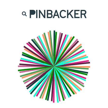
are. Našich čtenářů si nesmírně vážíme,
prot
PINBACKER