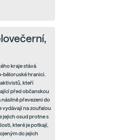
elovečerní,
ého kraje stává
-běloruské hranici.
ktivistů, kteří
ající před občanskou
a násilně převezeni do
e vydávají na zoufalou
jejich osud protne s
ti, které je potkají,
pojeným do jejich