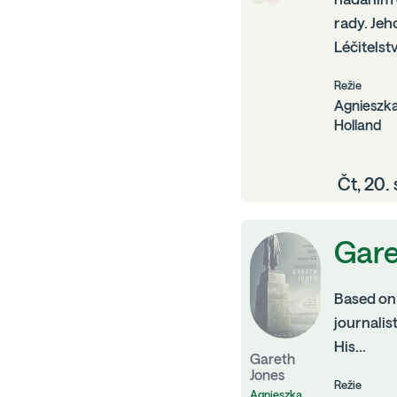
rady. Je
Léčitelst
Režie
Agnieszk
Holland
Čt, 20.
Gare
Based on 
journalis
His...
Gareth
Jones
Režie
Agnieszka