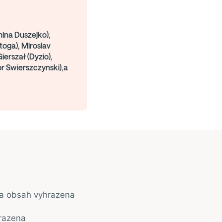
ina Duszejko),
oga), Miroslav
ierszał (Dyzio),
r Swierszczynski),a
na obsah vyhrazena
razena