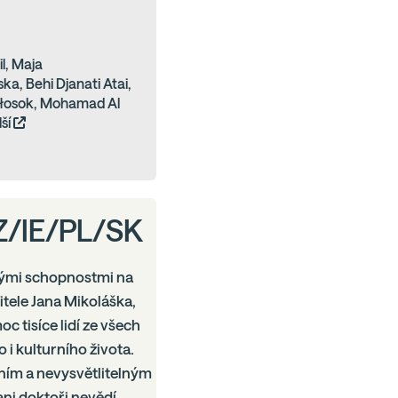
il, Maja
a, Behi Djanati Atai,
łosok, Mohamad Al
lší
 CZ/IE/PL/SK
kými schopnostmi na
itele Jana Mikoláška,
c tisíce lidí ze všech
i kulturního života.
dním a nevysvětlitelným
ani doktoři nevědí