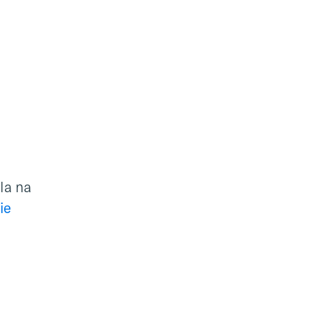
la na
ie
a