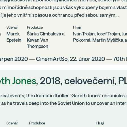
ho mimořádné schopnosti jsou však vykoupeny bojem s vlas
ví je jeho vnitřní spásou a ochranou před sebou samým…
Scénář
Produkce
Hrají
a
Marek
Šárka Cimbalová a
Ivan Trojan, Josef Trojan, Ju
Epstein
Kevan Van
Pokorná, Martin Myšička,a 
Thompson
 srpen 2020 — CinemArtSo, 22. únor 2020 — 70th B
th Jones
, 2018, celovečerní,
real events, the dramatic thriller "Gareth Jones" chronicles a
t as he travels deep into the Soviet Union to uncover an inte
Scénář
Produkce
Hrají