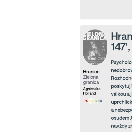
Hran
147'
Psycholož
nedobrovo
Hranice
Zielona
Rozhodne 
granica
poskytují
Agnieszka
Holland
válkou a 
75
6.4
94
90
uprchlick
a nebezp
osudem Ju
navždy zm