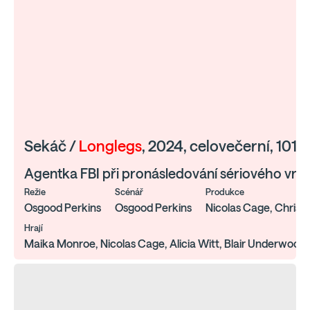
Sekáč /
Longlegs
, 2024, celovečerní, 101'
Agentka FBI při pronásledování sériového vraha
Režie
Scénář
Produkce
Osgood Perkins
Osgood Perkins
Nicolas Cage, Chris 
Hrají
Maika Monroe, Nicolas Cage, Alicia Witt, Blair Underwood, 