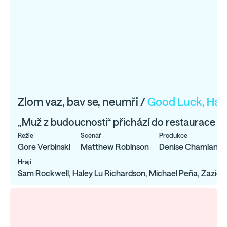
Zlom vaz, bav se, neumři /
Good Luck, Have
„Muž z budoucnosti“ přichází do restaurace v 
Režie
Scénář
Produkce
Gore Verbinski
Matthew Robinson
Denise Chamian, Ro
Hrají
Sam Rockwell, Haley Lu Richardson, Michael Peña, Zazie B