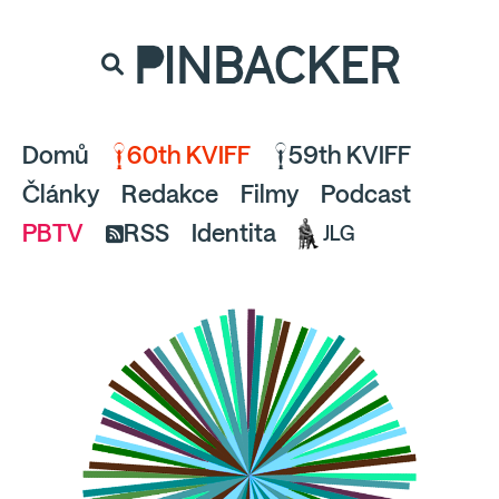
souhlaste
proto prosím s analytickými cookies
PINBACKER
a pusťte se do čtení.
Domů
60th KVIFF
59th KVIFF
Články
Redakce
Filmy
Podcast
PBTV
RSS
Identita
JLG