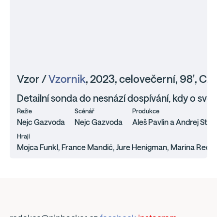
Vzor /
Vzornik
, 2023, celovečerní, 98', CZ
Detailní sonda do nesnází dospívání, kdy o sv
Režie
Scénář
Produkce
Nejc Gazvoda
Nejc Gazvoda
Aleš Pavlin a Andrej Strit
Hrají
Mojca Funkl, France Mandić, Jure Henigman, Marina Redže